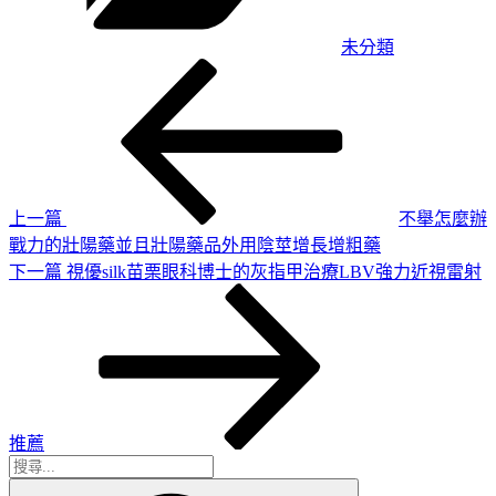
未分類
上
文
一
章
篇
導
文
章
覽
上一篇
不舉怎麼辦
戰力的壯陽藥並且壯陽藥品外用陰莖增長增粗藥
下
下一篇
視優silk苗栗眼科博士的灰指甲治療LBV強力近視雷射
一
篇
文
章
推薦
搜
搜
尋