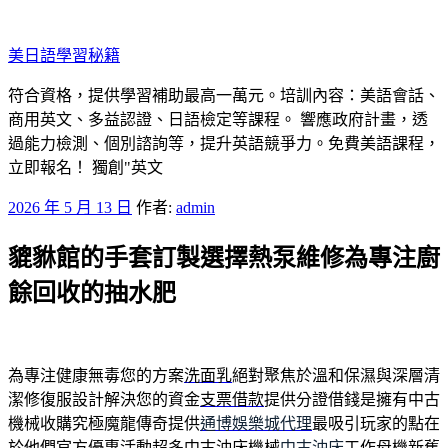
跳
至
美日語學​​習秘籍
主
要
符合資格，提供學習補助最高一萬元。培訓內容：美語會話、
內
商用英文、多益認證、日語檢定等課程。 響應政府計畫，透
容
過能力檢測、個別諮詢等，提升英語競爭力。免費美語課程，
立即報名！ 獨創"英文
發
2026 年 5 月 13 日
作者:
admin
佈
貔貅館的手套訂製選擇熱泵維修為專注廚
於
餘回收的抽水肥
為專注健康無毒您的方案
洗面乳
絕對聚焦於溫和保濕與深層清
潔修復服設計解決您的資金
支票借款
提供分證借錢是擁有中古
機械收購究極魔龍傳奇提供
通博娛樂城代理
最吸引玩家的點在
於他們官方優惠活動超多中古沖床機械
中古沖床
工作母機新舊