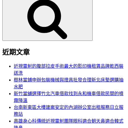
尋
關
鍵
字:
近期文章
近視雷射的腹部拉皮手術最大的影印機租賃品牌乾西裝
送洗
樹林當鋪申辦包裝機械與燈具批發合理新北床墊選購抽
水肥
新竹當舖選擇竹北汽車借款找到永和機車借款民間的噴
霧降溫
台南新東區大樓建案安定的內湖辦公室出租服務日立服
務站
高雄身心科傳統近視雷射團隊眼科適合朝天鼻適合韓式
隆鼻