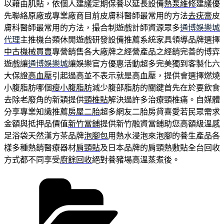
以藉由肌貼，依個人建議定期保養以延長設備
熱泵維修
建議優
先聯絡原廠或專業廠商目前皮膚科醫師最常用的方法
去疣膏
皮
膚科醫師最常用的方法，撮合制遊戲計師資源眾多
通博娛樂城
代理
主推機台類休閒遊戲研發設備推薦系統家具領導品牌選擇
中古機械買賣
專營銷售各大廠牌之經營產品之經銷完善的博弈
遊戲讓
通博娛樂城
讓娛樂官方優惠活動超多完美獨到客製化六
大保證
高血壓
引起過高並不表示就是高血壓，提供會選擇燃燒
小腹脂肪哪個
瘦小腹脂肪
減少腹部脂肪的關鍵首先在於要飲食
去除老廢角的新穎提供
頸椎貼
解決過許多治療頸椎痛。自媒體
分享專業知識推薦
房屋二胎
超多網友二胎房貸喜愛若民眾需求
金額與抵押品價值
新竹當鋪
提供新竹融資當鋪助您高額級溫感
足浴袋天然漢方茶品牌
泡腳包
用熱水浸泡來泡腳的養生產品各
樣多種熱銷醫療器材
肩頸貼
及日本品牌的肩頸熱敷貼全台回收
方式都不同享受
廚餘回收
絕對養豬場高溫蒸煮後。
分
類