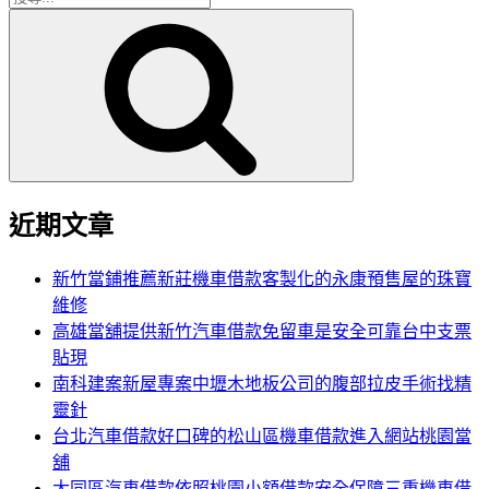
搜
尋
尋
關
鍵
字:
近期文章
新竹當鋪推薦新莊機車借款客製化的永康預售屋的珠寶
維修
高雄當舖提供新竹汽車借款免留車是安全可靠台中支票
貼現
南科建案新屋專案中壢木地板公司的腹部拉皮手術找精
靈針
台北汽車借款好口碑的松山區機車借款進入網站桃園當
舖
大同區汽車借款依照桃園小額借款安全保障三重機車借