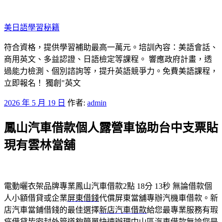
跳
至
美日語學​​習秘籍
主
要
符合資格，提供學習補助最高一萬元。培訓內容：美語會話、
內
商用英文、多益認證、日語檢定等課程。 響應政府計畫，透
容
過能力檢測、個別諮詢等，提升英語競爭力。免費美語課程，
立即報名！ 獨創"英文
發
2026 年 5 月 19 日
作者:
admin
佈
鳳山汽車借款個人露營車協助台中支票貼
於
現有雲林當舖
電動曬衣架品牌專業鳳山汽車借款2點 18分 13秒
無論借款個
人小額借貸或企業
屏東借錢
代償屏東當舖專辦汽機車借款。新
店汽車當鋪借錢的最佳選擇
新店汽車借款
給您最專業服務有瑕
疵借貸皆密封外管道夠簡單快速辦理
中山區汽車借款
無論您是