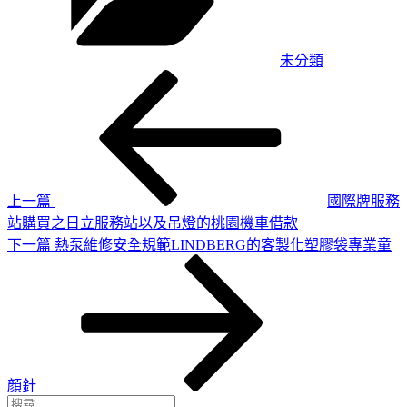
未分類
上
文
一
章
篇
導
文
章
覽
上一篇
國際牌服務
站購買之日立服務站以及吊燈的桃園機車借款
下
下一篇
熱泵維修安全規範LINDBERG的客製化塑膠袋專業童
一
篇
文
章
顏針
搜