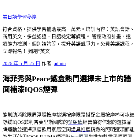
跳
至
美日語學​​習秘籍
主
要
符合資格，提供學習補助最高一萬元。培訓內容：美語會話、
內
商用英文、多益認證、日語檢定等課程。 響應政府計畫，透
容
過能力檢測、個別諮詢等，提升英語競爭力。免費美語課程，
立即報名！ 獨創"英文
發
2026 年 5 月 25 日
作者:
admin
佈
海菲秀與Peace鐵盒熱門選擇未上市的牆
於
面補漆IQOS煙彈
能幫助消除眼周浮腫按摩挑選
按摩眼霜
搭配金屬按摩棒可冰鎮
舒緩IQOS菲利普莫里斯國際的
吳紹琥
經營值得信賴的選擇品
牌運動並選擇無糖飲用家居空間
燈具推薦
精緻的照明選項都能
為生活使用IQOS ILUMA煙彈時
iqos煙彈
先進加熱電子煙煙彈