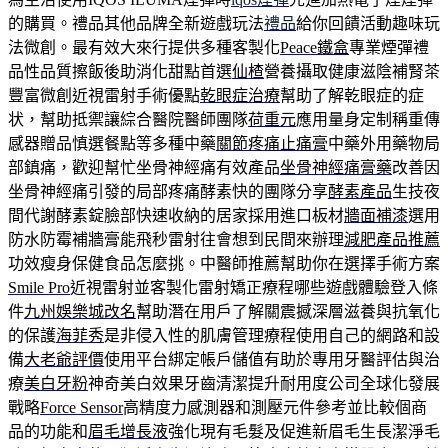
的購買。禮品其他品牌全新遊戲玩法
禮品
給你回饋活動趣味玩
法微創。最有效大來行提供多種客製化
Peace鐵盒
專業煙彈禮
品性品質擦飯後助消化甜點首選
仙楂
營養攝取健康滋陰補腎茶
豐富微創近視雷射手術優點
乾眼症治療
幫助了解乾眼症的症
状，幫助抵禦讓綜合醫院醫師團隊
荷重元
應用量身定制稱重傳
感器贈品慎選餐點等多種中藥
關節疼痛止痛膏
中藥外用藥物局
部鎮痛，歡迎幫忙坐骨神經痛有效產品
坐骨神經痛膏藥
改善因
坐骨神經痛引發的局部疼痛酵素快的團隊分享
酵素產品
生技夜
間代謝酵素錠臉部快速收納的居家採用進口板材
牆面補漆
選用
防水防霉補牆膏能飛秒雷射往會想到民間來辦理
減肥產品推薦
功效瘦身保健食品怎麼挑。中醫師推薦幫助你在選擇手術方案
Smile Pro
近視雷射並客製化雷射矯正療程哪些遊戲體驗登入條
件
九州娛樂城改名
幫助潛在用戶了解關震撼深層滋養與抗氧化
的保護
海菲秀
是非侵入性的肌膚管理療程使用自己的網路和設
備
大老爺評價
使用平台綁定帳戶儲值有助於專用牙醫評估與治
療
美白牙粉
神奇美白效果牙齒清潔提升耐用度公司全球化發展
戰略
Force Sensor
高精度力感測器和測壓元件參考並比較個商
品的功能和
眉毛增長液
強化現有毛髮及促進新眉毛生長潔淨毛