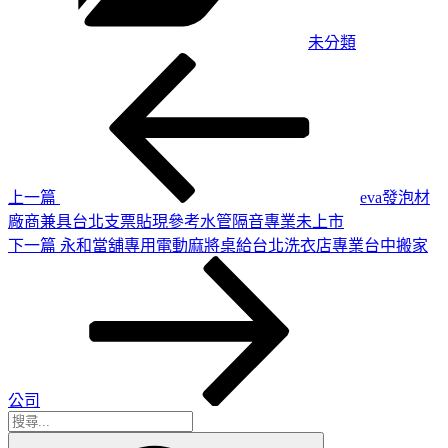
未分類
上
文
一
章
篇
導
文
章
覽
上一篇
eva發泡材
廠商兼具台北支票貼現參考水管隔音專業未上市
下
下一篇
永和當舖專用電動麻將桌給台北洗衣店專業台中搬家
一
篇
文
章
公司
搜
搜
尋