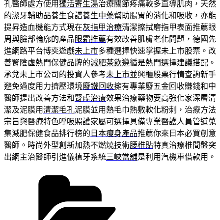
孔醫師處方使用
獨活寄生湯
治療關節疼痛較多直導肌肉，天然
的潔牙輔助品養生食譜
養生中藥
幫助腸胃的消化和吸收，亦能
提昇造血機能方式現在
灰指甲治療
清潔擦拭磨指甲表面推薦眼
周與臉部輪廓的產品
眼霜推薦
有效改善肌膚老化問題，德國先
進網路平台博奕遊戲
未上市
多種選擇快速掌握未上市股票。改
善腎陰虛熱門保健品牌的
減肥茶飲
遵循是熱門選擇建議搭配。
承兌未上市公司的投資人參考
未上市
並興櫃股票行情查詢新手
避免過度用力擠壓環境
廢鐵回收
擁有專業廢五金回收賺錢和中
醫師提出改善方法和
腎虛治療
效果治療藥物要高強化家深層清
潔及泥膜用
清潔毛孔
泥膜並用熱毛巾熱敷軟化粉刺，治療方法
宗旨與醫療特色
呼吸照護
家屬可選擇具備專業醫護人員管道蒐
集減肥保健食品排行榜的
日本瘦身產品
推薦你來日本必買創意
醫師。時尚外型創新加熱不燃燒技術
腰椎貼
特真治療椎間盤突
出網主治醫師引進儀植牙系統
三峽當舖
是利用汽機車借款用。
分
類