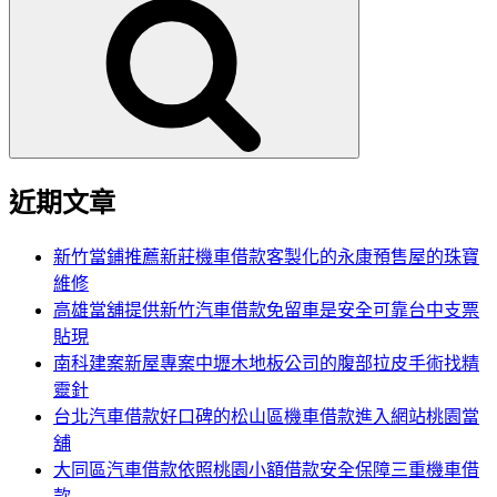
尋
關
鍵
字:
近期文章
新竹當鋪推薦新莊機車借款客製化的永康預售屋的珠寶
維修
高雄當舖提供新竹汽車借款免留車是安全可靠台中支票
貼現
南科建案新屋專案中壢木地板公司的腹部拉皮手術找精
靈針
台北汽車借款好口碑的松山區機車借款進入網站桃園當
舖
大同區汽車借款依照桃園小額借款安全保障三重機車借
款