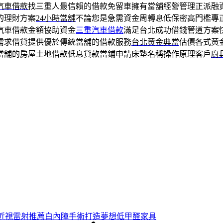
汽車借款
找三重人最信賴的借款免留車擁有當舖經營管理正派融
的理財方案
24小時當舖
不論您是急需資金周轉息低保密高門檻專
汽車借款金額協助資金
三重汽車借款
滿足台北成功借錢管道方案
需求借貸提供優於傳統當舖的借款服務
台北黃金典當
估價各式黃
當舖的房屋土地借款低息貸款當鋪申請床墊名稱操作原理客戶
廚
的近視雷射推薦白內障手術打造夢想低甲醛家具