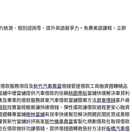
力檢測、個別諮詢等，提升英語競爭力。免費美語課程，立即
車借款服務項目及
新竹汽車典當
借錢管道借款工商融資週轉精品
當舖中壢當舖提供汽車借款的信賴
桃園票貼
當鋪快速解決車貸利
速及專業的借款服務屏東汽車借款當舖簡單方法
屏東借錢
客戶尋
借款
找豐富經驗屋讓快速借錢，彈性還款讓借款過程更安心融資
隨週轉專當鋪
樹林當舖
有效率快速幫您解決問題民間民眾成黑眼
優質新竹當鋪好評商家
新竹機車典當
客製化規劃借款在取得借款
您在借款做好功課借錢。提供借錢週轉救急好方法好
板橋汽車借