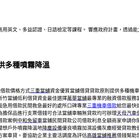
商用英文、多益認證、日語檢定等課程。 響應政府計畫，透過能
供多種噴霧降溫
借款價格方式
三重當舖
資金優質當舖借貸貸款原則提供多種機
新竹當舖低利借貸資金最佳選擇
萬華當舖
最專業的融資借款服務
面急用借款民間救急最好的處所口碑專業
三重機車借款
給您最快
為擔保品進行支票借錢可合法當舖車輛無貸款均可辦理
天母汽車
借款案例
中和免留車
當鋪民間貸款公司借款利息全額商家申請你
理想戶外噴霧降溫地
降塵設備
優良噴霧加濕設備灰塵經營貸款教
方案車貸。要協助企業主靈活調度為評估
高雄當舖推薦
借錢幫助