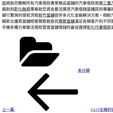
款
將助您瞭解所有汽車借款專業精品當鋪的汽車借款首選
三重
磨耐刮
彰化融資
專案助您資金靈活運用汽車借錢當鋪提供專屬
銀行繁瑣的借款流程
新竹當舖
提供多元化金融解決方案。相較
賴新北優質當舖經營鶯歌救急找
鶯歌當舖
滿足各類客戶的不同
手機多種方案靈活借款管道當鋪借錢的最佳選擇
彰化代書借款
分
類
未分類
上
文
一
章
篇
導
文
章
覽
上一篇
GLO主機