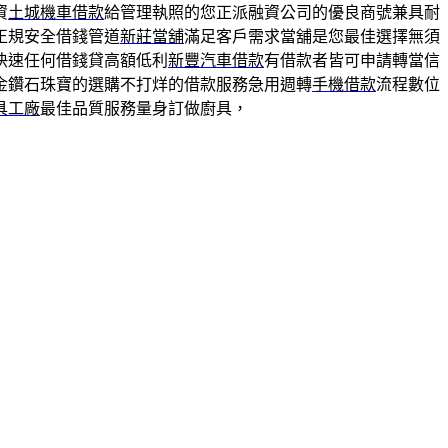
資
土城機車借款
給管理執照的您正派融資公司的優良商號兼具耐
正規安全借錢管道
新莊當舖
滿足客戶需求當舖是您最佳選擇無須
快速任何借錢貸高額低利
新豐汽車借款
有借款者皆可申請轉當信
金鑽石珠寶的選購不打烊的借款服務急用週轉
手機借款
流程數位
具工廠
最佳品質服務量身訂做廚具，