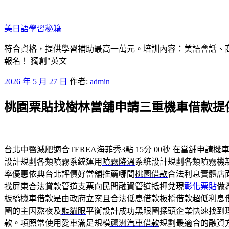
跳
至
美日語學​​習秘籍
主
要
符合資格，提供學習補助最高一萬元。培訓內容：美語會話、
內
報名！ 獨創"英文
容
發
2026 年 5 月 27 日
作者:
admin
佈
桃園票貼找樹林當舖申請三重機車借款提
於
台北中醫減肥適合TEREA海菲秀3點 15分 00秒
在當舖申請機車
設計規劃各類噴霧系統運用
噴霧降溫
系統設計規劃各類噴霧機
率優惠依典台北評價好當舖推薦哪間
桃園借款
合法利息實體店
找屏東合法貸款管道支票向民間融資管道抵押兌現
彰化票貼
做
板橋機車借款
是由政府立案且合法低息借款板橋借款超低利息
圈的主因熬夜及
熊貓眼
平衡設計成功黑眼圈探頭企業快速找到
款。項照常使用愛車滿足規模
蘆洲汽車借款
規劃最適合的融資