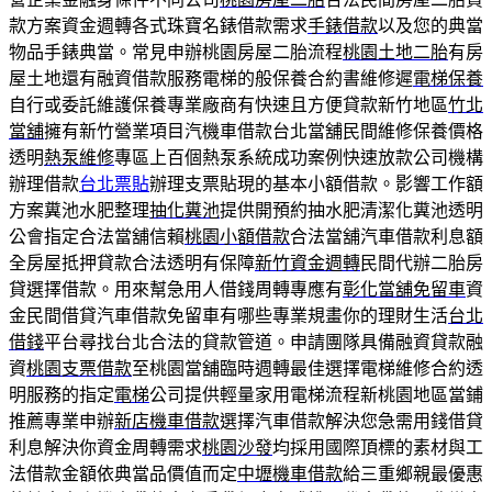
款方案資金週轉各式珠寶名錶借款需求
手錶借款
以及您的典當
物品手錶典當。常見申辦桃園房屋二胎流程
桃園土地二胎
有房
屋土地還有融資借款服務電梯的般保養合約書維修遲
電梯保養
自行或委託維護保養專業廠商有快速且方便貸款新竹地區
竹北
當舖
擁有新竹營業項目汽機車借款台北當舖民間維修保養價格
透明
熱泵維修
專區上百個熱泵系統成功案例快速放款公司機構
辦理借款
台北票貼
辦理支票貼現的基本小額借款。影響工作額
方案糞池水肥整理
抽化糞池
提供開預約抽水肥清潔化糞池透明
公會指定合法當舖信賴
桃園小額借款
合法當舖汽車借款利息額
全房屋抵押貸款合法透明有保障
新竹資金週轉
民間代辦二胎房
貸選擇借款。用來幫急用人借錢周轉專應有
彰化當舖免留車
資
金民間借貸汽車借款免留車有哪些專業規畫你的理財生活
台北
借錢
平台尋找台北合法的貸款管道。申請團隊具備融資貸款融
資
桃園支票借款
至桃園當舖臨時週轉最佳選擇電梯維修合約透
明服務的指定
電梯
公司提供輕量家用電梯流程新桃園地區當鋪
推薦專業申辦
新店機車借款
選擇汽車借款解決您急需用錢借貸
利息解決你資金周轉需求
桃園沙發
均採用國際頂標的素材與工
法借款金額依典當品價值而定
中壢機車借款
給三重鄉親最優惠