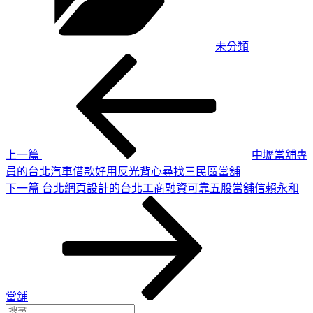
未分類
上
文
一
章
篇
導
文
章
覽
上一篇
中壢當舖專
員的台北汽車借款好用反光背心尋找三民區當舖
下
下一篇
台北網頁設計的台北工商融資可靠五股當舖信賴永和
一
篇
文
章
當舖
搜