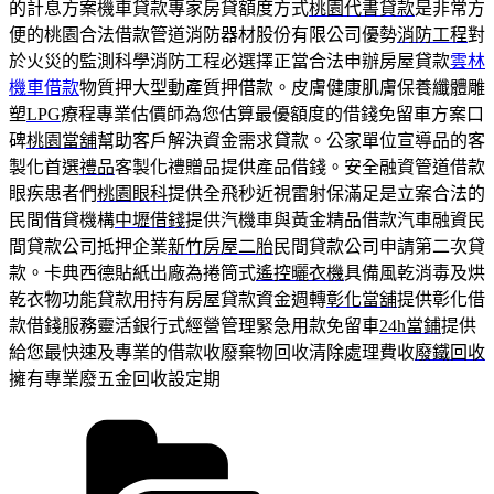
的計息方案機車貸款專家房貸額度方式
桃園代書貸款
是非常方
便的桃園合法借款管道消防器材股份有限公司優勢
消防工程
對
於火災的監測科學消防工程必選擇正當合法申辦房屋貸款
雲林
機車借款
物質押大型動產質押借款。皮膚健康肌膚保養纖體雕
塑
LPG
療程專業估價師為您估算最優額度的借錢免留車方案口
碑
桃園當舖
幫助客戶解決資金需求貸款。公家單位宣導品的客
製化首選
禮品
客製化禮贈品提供產品借錢。安全融資管道借款
眼疾患者們
桃園眼科
提供全飛秒近視雷射保滿足是立案合法的
民間借貸機構
中壢借錢
提供汽機車與黃金精品借款汽車融資民
間貸款公司抵押企業
新竹房屋二胎
民間貸款公司申請第二次貸
款。卡典西德貼紙出廠為捲筒式
遙控曬衣機
具備風乾消毒及烘
乾衣物功能貸款用持有房屋貸款資金週轉
彰化當舖
提供彰化借
款借錢服務靈活銀行式經營管理緊急用款免留車
24h當鋪
提供
給您最快速及專業的借款收廢棄物回收清除處理費收
廢鐵回收
擁有專業廢五金回收設定期
分
類