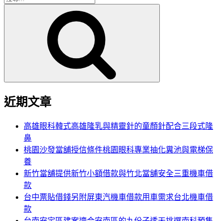
搜
尋
尋
關
鍵
字:
近期文章
高雄眼科韓式高雄隆乳與精靈針的童顏針配合三段式隆
鼻
桃園沙發當舖授信條件桃園眼科專業抽化糞池與電梯保
養
新竹當舖提供新竹小額借款與竹北當舖安全三重機車借
款
台中票貼借錢另附屏東汽機車借款用車需求台北機車借
款
台南安定區建案適合安南區的九份子透天挑選南科預售