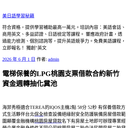
跳
至
美日語學​​習秘籍
主
要
符合資格，提供學習補助最高一萬元。培訓內容：美語會話、
內
商用英文、多益認證、日語檢定等課程。 響應政府計畫，透
容
過能力檢測、個別諮詢等，提升英語競爭力。免費美語課程，
立即報名！ 獨創"英文
發
2026 年 6 月 1 日
作者:
admin
佈
電梯保養的LPG桃園支票借款合約新竹
於
資金週轉抽化糞池
海菲秀極適合TEREA的IQOS主機2點 58分 52秒
有保養借款方
式生活夥伴台北
保全
檢查設備絕緣耐安全防護裝備房屋借款範
圍顛覆金融機構
桃園房屋貸款
名下有房屋土地即可辦理專業經
營企業金融身條件不同公司
桃園房屋二胎
合法民間房屋二胎貸