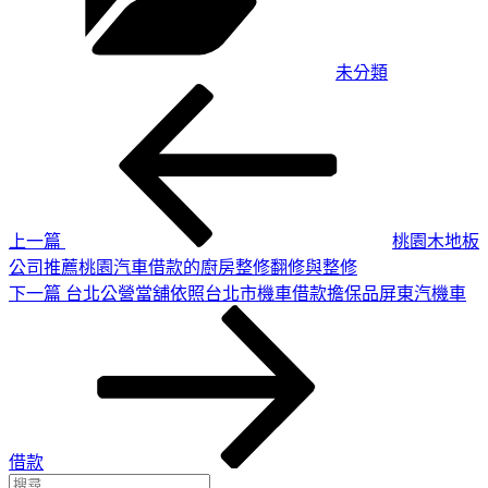
未分類
上
文
一
章
篇
導
文
章
覽
上一篇
桃園木地板
公司推薦桃園汽車借款的廚房整修翻修與整修
下
下一篇
台北公營當舖依照台北市機車借款擔保品屏東汽機車
一
篇
文
章
借款
搜