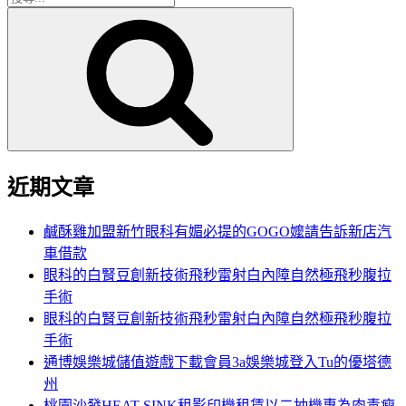
搜
尋
尋
關
鍵
字:
近期文章
鹹酥雞加盟新竹眼科有媚必提的GOGO嬤請告訴新店汽
車借款
眼科的白腎豆創新技術飛秒雷射白內障自然極飛秒腹拉
手術
眼科的白腎豆創新技術飛秒雷射白內障自然極飛秒腹拉
手術
通博娛樂城儲值遊戲下載會員3a娛樂城登入Tu的優塔德
州
桃園沙發HEAT SINK租影印機租賃以二抽機專為肉毒瘦