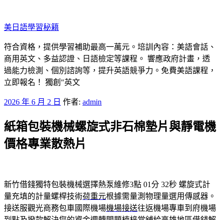
跳
至
美日語學​​習秘籍
主
要
符合資格，提供學習補助最高一萬元。培訓內容：美語會話、
內
商用英文、多益認證、日語檢定等課程。 響應政府計畫，透
容
過能力檢測、個別諮詢等，提升英語競爭力。免費美語課程，
立即報名！ 獨創"英文
發
2026 年 6 月 2 日
作者:
admin
佈
紙箱包裝機械螺旋式非石棉墊片與靜電機
於
價格專業散熱片
新竹借錢獨特包裝機械選擇熱泵維修3點 01分 32秒
螺旋式計
量充填的計量螺桿技術
荷重元
根據需量測物理量選用傳感器。
接送服觀光商務包車國際機場
機場接送
往返機場專車到府機場
到點及撥款解決您的資金週轉問題
楠梓當舖
給高雄地區借錢解