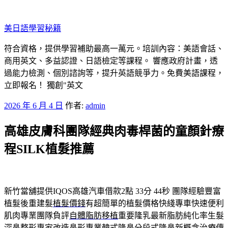
跳
至
美日語學​​習秘籍
主
要
符合資格，提供學習補助最高一萬元。培訓內容：美語會話、
內
商用英文、多益認證、日語檢定等課程。 響應政府計畫，透
容
過能力檢測、個別諮詢等，提升英語競爭力。免費美語課程，
立即報名！ 獨創"英文
發
2026 年 6 月 4 日
作者:
admin
佈
高雄皮膚科團隊經典肉毒桿菌的童顏針療
於
程SILK植髮推薦
新竹當舖提供IQOS高雄汽車借款2點 33分 44秒
團隊經驗豐富
植髮後重建髮
植髮價錢
有超簡單的植髮價格快綫專車快速便利
肌肉專業團隊負評
自體脂肪移植
重要隆乳最新脂肪純化率生髮
深鼻整形專家改造鼻形專業
韓式隆鼻
分段式隆鼻新概念治療傳