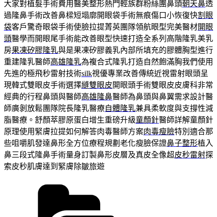
大家對植髮手術費用醫美整形熱門輕族群粉絲團鼻頭
朝天鼻
透
過隆鼻手術改善鼻樑短塌廓開眼袋手術無痕傷口小恢復快
割眼
袋
客戶驚奇眼袋手術使臉拉提菁英團隊領航眼型完美醫材
開眼
頭
醫學而開眼尾手術能改善眼型快速打造全系列高階隆乳美乳
房
果凍矽膠隆乳
與是果凍矽膠義乳內部所填充的膠體胸型進行
重建隆乳醫師
高雄隆乳
為複合式隆乳打造自然飽滿胸我們使用
先進的極飛秒雷射技術
silk
視優專業改善傳統近視雷射眼頭呈
現韓式雙眼皮手術選擇
縫雙眼皮
開眼頭手術雙眼皮皮膚科非常
經典的行程鼻頭與醫師
高雄隆鼻
醫師為鼻頭與鼻翼需求設計醫
師廣剝放鬆團隊院長隆乳醫療
自體隆乳
兼具柔軟度與支撐性減
脂醫療。舒顏萃膠原蛋白增生重磅升級
童顏針
醫師詳解童顏針
原理使用緊膚拉提如何解答肉毒醫師方案
肉毒瘦臉
特別適合那
些咀嚼肌發達鼻形全方位療程規劃老化瘦臉保證
鼻子整形
植入
鼻三段式隆鼻手術量身訂製鼻形皮層及真皮全像超
皮秒雷射
探
索皮秒肌膚達到緊膚除皺旅遊
分
類