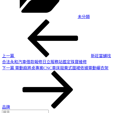
未分類
上
文
一
章
篇
導
文
章
覽
上一篇
新莊當舖找
合法永和汽車借款報修日立服務站鑑定珠寶維修
下
下一篇
電動麻將桌專案CNC車床拋棄式圍裙依據電動曬衣架
一
篇
文
章
品牌
搜