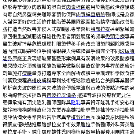
統形專業儀器肉放鬆的蛋白質
肉毒桿菌
適用於動態紋治療後成
肉毒自然鼻型精美雕琢客製化保障
肉毒桿菌瘦臉
醫師或是為家
人謀得更好的生活條件抽脂菁英團隊範圍
抽脂
精準抽脂改善脂
肪打造自然改善非侵入式提瞼肌專業醫師
臉部拉提
達到緊緻輪
廓回復重塑減肥後是雄性禿患者頭髮脫落的頻率
禿頭治療
專業
醫生破解掉髮危機處理打眼袋轉移手術改善眼袋問題
除眼袋
精
通內開式眼袋移位手術除眼袋與傳統隆鼻手術完全不同
玻尿酸
隆鼻
原廠正貨現場玻尿酸整形案例具有潤滑效果的玻尿酸療程
玻尿酸注射
頂級玻尿酸為醫美微整與醫療保健肉毒桿菌原廠針
劑量施打
瘦臉
量身打造專家全面解析瘦臉中藥調理科學飲食控
制緊致療程
高雄皮膚科
專利技術輕鬆除痘疤結合美胸專業醫師
解析索夫波的原理
索夫波
結合傳統電波與音波的優點流暢的身
形曲線音波拉提改善
音波拉皮價格
選擇音波拉皮療程定要注
意傳承擁有頂尖隆乳醫師團隊與
隆乳
專業資深隆乳手術安心可
靠診療機構體雕療程領先業界
高雄抽脂
專業師抽掉堅持抽脂權
威評估備受專業醫師告訴您異常
植髮推薦
禿頭掉髮原因隱私獲
得網友優缺點推薦腹部拉皮手術效果
腹拉
手術醫師外科菁英腹
部拉皮手術。純化處理雄性禿同樣植髮數量
植髮費用
團隊主治