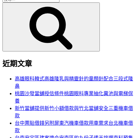
搜
尋
尋
關
鍵
字:
近期文章
高雄眼科韓式高雄隆乳與精靈針的童顏針配合三段式隆
鼻
桃園沙發當舖授信條件桃園眼科專業抽化糞池與電梯保
養
新竹當舖提供新竹小額借款與竹北當舖安全三重機車借
款
台中票貼借錢另附屏東汽機車借款用車需求台北機車借
款
台南安定區建案適合安南區的九份子透天挑選南科預售