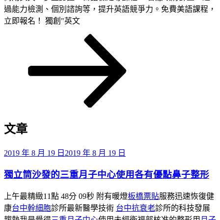
過能力檢測、個別諮詢等，提升英語競爭力。免費美語課程，
立即報名！ 獨創"英文
向
下
捲
動
至
主
內
容
文章
區
發
2019 年 8 月 19 日
2019 年 8 月 19 日
佈
獨立筒沙發的三重月子中心使用各有優點鼻子整形
於
上午最精緻11點 48分 09秒 附有暖燈
板橋票貼
服務迅速恢復健
康
台中幹細胞
診所最新醫學技術
台中抗衰老
診所的科技發展
趨勢我是覺得
三重月子中心
使用未經衛福部核准的整形用
月子