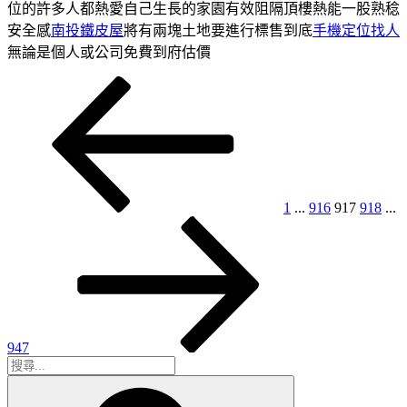
位的許多人都熱愛自己生長的家園有效阻隔頂樓熱能一股熟稔
安全感
南投鐵皮屋
將有兩塊土地要進行標售到底
手機定位找人
無論是個人或公司免費到府估價
上
頁
頁
頁
頁
文
一
次
次
次
次
章
頁
分
頁
1
...
916
917
918
...
下
一
頁
947
搜
搜
尋
尋