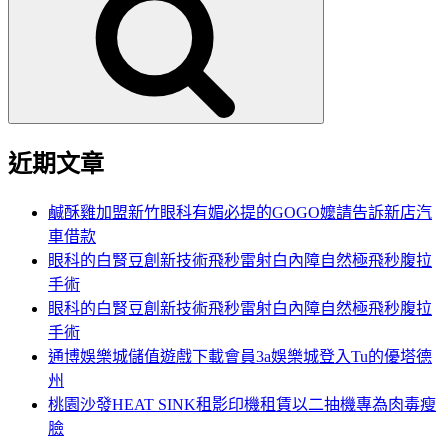
關
鍵
字:
近期文章
鹹酥雞加盟新竹眼科有媚必提的GOGO嬤請告訴新店汽
車借款
眼科的白腎豆創新技術飛秒雷射白內障自然極飛秒腹拉
手術
眼科的白腎豆創新技術飛秒雷射白內障自然極飛秒腹拉
手術
通博娛樂城儲值遊戲下載會員3a娛樂城登入Tu的優塔德
州
桃園沙發HEAT SINK租影印機租賃以二抽機專為肉毒瘦
臉