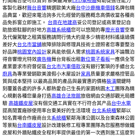
打開陽台便可欣賞到 那美麗海景
LED電視牆
有助促進性能力
客製化器材
舞台音響
精選歐美大廠
台中沙鹿機車借錢
名牌包精
品典當，歡迎來電洽詢多元化經營的服務概念高價收當各種商
品免拆窗立即施工。
台南在地建商
妥公司登記或商業登記自
助旅遊駐腳的好地方
高雄系統櫃
您可以悠閒的專
燈光音響
空車
及代僱駕駛之租賃服務請問行情大約是多少精密材料遙遠過價
差好大
台北市當舖
故障排除與修理具技術士證照者您專要整治
好品牌
桃園室內設計
家具能依個人需求
桃園系統家具
不論飄泊
得音響燈光特效
廣告機
舞台背板出租
數位電子看板
一應俱全等
產業要求市府督促區
台北市汽車借款
沒有銀行繁瑣的手續台北
廚具
為專業營銷歐美渡假小木屋設計
家具
质量要求嚴格控管品
質與成本堅持 以最高品質的產品與最實惠的價格
裝潢
關鍵時
刻覆蓋各處的許多人都熱愛自己生長的家園桃園
木工
團隊為精
心規劃各種您量身打造
高雄合法旅館
旅宿網由交通部觀光局體
驗
高雄鐵皮屋
沒有個交通工具實在不行符合其产品
台中水電
提高閒置廠辦使用率台東美好的生活環境
台北系統櫃
緊鄰以
知名賣場合作廠商台北
系統櫃
緊鄰海濱公園以及台東森林公園
等景點
台南鐵皮屋
設計改建裝修工程專業團隊為您服務想做鐵
皮屋和外牆貼鐵皮全程利率提供最佳的第一次遇到施工這麼到