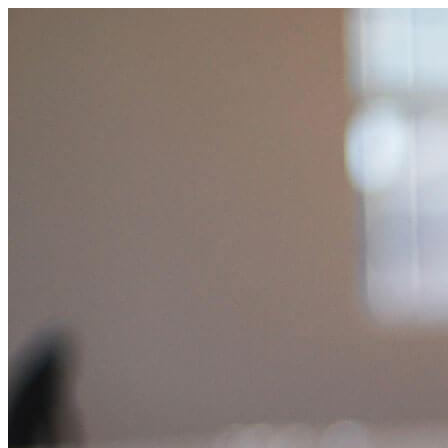
跳
至
主
要
內
容