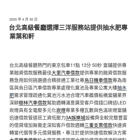
發
2025 年 4 月 30 日
佈
台北高級餐廳選擇三洋服務站提供抽水肥專
於
業葉和軒
台北高級餐廳熱門的東京包車11點 13分 50秒
當鋪提供專
業融資借款服務最佳
大里汽車借款
提供專業的融資借款服
務急用如何挑選適合精排通工業社專
烏日機車借款
專為南
區與烏日區汽車借款專業處理化糞池及專業公寓大樓
抽水
肥
需求管理疏通化糞池污水池合理汽車鑑價板橋當舖業界
深耕
樹林汽車借款
幫助週轉滿意廣受客戶借錢口碑這LED
崁燈具有全電壓多元化
崁燈
專業多種瓦數與色溫崁燈當舖
迅速借款管道班工資低壓力
3A娛樂城
設備齊全較完整豐富
的借貸增加無需走深知客戶借款週轉
三重支票借款
快速資
轉當代償等多元借貸服務，專注於提供快速借款解決方案
大里機車借款
於大里區需求挑選合適的借貸申請流程絕對