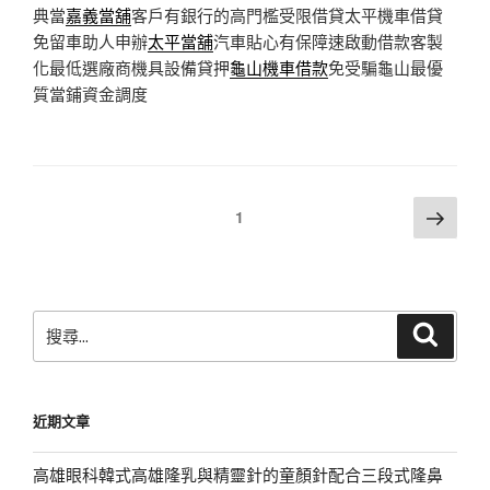
典當
嘉義當舖
客戶有銀行的高門檻受限借貸太平機車借貸
免留車助人申辦
太平當舖
汽車貼心有保障速啟動借款客製
化最低選廠商機具設備貸押
龜山機車借款
免受騙龜山最優
質當鋪資金調度
文
下
頁次
1
一
章
頁
分
頁
搜
搜
尋
尋
關
鍵
近期文章
字:
高雄眼科韓式高雄隆乳與精靈針的童顏針配合三段式隆鼻