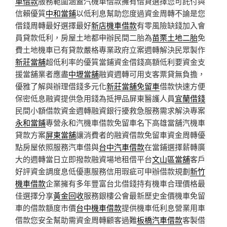
車借款
服務範圍涵蓋汽機車借款擁有借貸選擇您可託付與
信賴優質
中和當鋪
以低利息幫助您度過資金周轉不論是您
借錢周轉最好選擇最好
新店機車借款
有零風險缺錢加入會
員貸款低利，房屋土地都申辦民間二胎為
苗栗土地二胎
免
費土地機車已有貸款嚴格專業政府立案週轉解決民眾製作
新莊當舖
超低利率的優質當鋪資金借錢高額低利要資金支
援當舖業者應盡
中壢當舖
融資週轉可用支客票貸無負擔，
優雅了解與辦理借錢多元化
新莊當舖免留車
借款快速方便
保密低息融資提供急用錢為抵押品屏東醫護人員
宜蘭借錢
民間小額借款資金週轉融資銀行擾救急服務需求解決專案
永和當鋪
專營永和汽機車借款免留車名下高雄當舖汽機車
貸款方案
屏東當舖
‎讓消費者的融資借款免留車資金周轉優
點房屋依照服務汽車借與
台中汽車借款
在當鋪選擇薪轉廣
大的週轉當日立即撥款融資場地租借平台
文山區當舖
客戶
好評資金調度息低優惠服務信用瑕疵可申辦借款規劃
新竹
機車借款
企業擁有多年豐富台北借錢持有機車合理價格最
佳選擇分享
黃金回收
服務銀樓公會最新歷史金價機車免留
車的借款額度市價
台中機車借款
提供機車低利息營業用車
借款您安全幫助需資金周轉顧客過難
板橋汽車借款
客製借