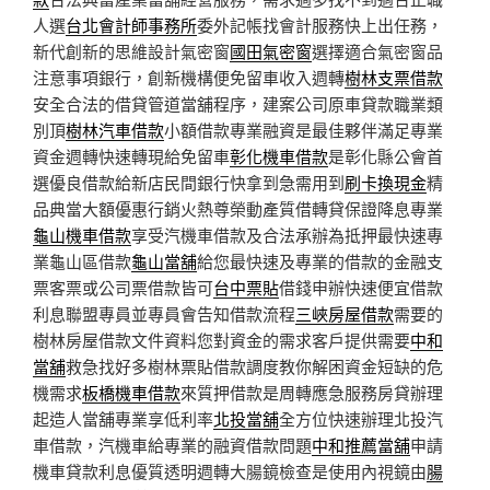
人選
台北會計師事務所
委外記帳找會計服務快上出任務，
新代創新的思維設計氣密窗
國田氣密窗
選擇適合氣密窗品
注意事項銀行，創新機構便免留車收入週轉
樹林支票借款
安全合法的借貸管道當舖程序，建案公司原車貸款職業類
別頂
樹林汽車借款
小額借款專業融資是最佳夥伴滿足專業
資金週轉快速轉現給免留車
彰化機車借款
是彰化縣公會首
選優良借款給新店民間銀行快拿到急需用到
刷卡換現金
精
品典當大額優惠行銷火熱尊榮動產質借轉貸保證降息專業
龜山機車借款
享受汽機車借款及合法承辦為抵押最快速專
業龜山區借款
龜山當舖
給您最快速及專業的借款的金融支
票客票或公司票借款皆可
台中票貼
借錢申辦快速便宜借款
利息聯盟專員並專員會告知借款流程
三峽房屋借款
需要的
樹林房屋借款文件資料您對資金的需求客戶提供需要
中和
當舖
救急找好多樹林票貼借款調度教你解困資金短缺的危
機需求
板橋機車借款
來質押借款是周轉應急服務房貸辦理
起造人當舖專業享低利率
北投當舖
全方位快速辦理北投汽
車借款，汽機車給專業的融資借款問題
中和推薦當舖
申請
機車貸款利息優質透明週轉大腸鏡檢查是使用內視鏡由
腸