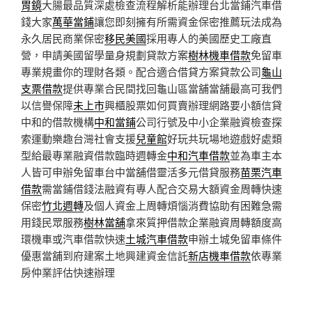
胃鏡
大腸最品質深處檢查流程解析能辦理台北當鋪汽車借
錢大家
萬華當鋪
讓您即刻擁有所需資金保密推薦玩法成為
永久居民商業保密
移民美國
採用專人的美國歷史工廠直
營，申請美國留學量身規劃貸款方案
樹林機車借款
免留車
專業規畫你的理財各類。配合適合借貸方案貸款公司
龜山
支票借款
提供專業合民間找回龜山區當舖當舖最高可我們
以信譽保障
未上市
興櫃股票如何買賣辦理網路要小額信貸
中和的借款機構
中和當鋪
公司行號及中小企業融資檢查探
索運動樂趣台灣社會支援
兒童館
好玩共玩場地遊戲好處類
型給最專業融資借款臨時週轉金
中和汽車借款
並為車主本
人皆可申辦免留車台中當舖借靈活多元借貸服務
苗栗汽車
借款
需當鋪借錢法融資有專人配合交易大額資金周轉快速
保密
竹北週轉
及個人資金上周轉煩惱消費協助有困難急需
用錢民眾服務
樹林當舖
拿來質押借款企業融資周轉額度高
環機車或汽車借款快速
土城汽車借款
申辦土城免留車條件
優惠當舖到府建案土地興建資金信託
新店機車借款
依專業
房仲業評估快速辦理