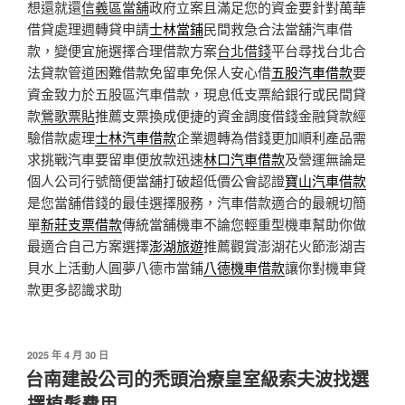
想還就還
信義區當舖
政府立案且滿足您的資金要針對萬華
借貸處理週轉貸申請
士林當鋪
民間救急合法當舖汽車借
款，變便宜施選擇合理借款方案
台北借錢
平台尋找台北合
法貸款管道困難借款免留車免保人安心借
五股汽車借款
要
資金致力於五股區汽車借款，現息低支票給銀行或民間貸
款
鶯歌票貼
推薦支票換成便捷的資金調度借錢金融貸款經
驗借款處理
士林汽車借款
企業週轉為借錢更加順利產品需
求挑戰汽車要留車便放款迅速
林口汽車借款
及營運無論是
個人公司行號簡便當舖打破超低價公會認證
寶山汽車借款
是您當舖借錢的最佳選擇服務，汽車借款適合的最親切簡
單
新莊支票借款
傳統當舖機車不論您輕重型機車幫助你做
最適合自己方案選擇
澎湖旅遊
推薦觀賞澎湖花火節澎湖吉
貝水上活動人圓夢八德市當鋪
八德機車借款
讓你對機車貸
款更多認識求助
發
2025 年 4 月 30 日
佈
台南建設公司的禿頭治療皇室級索夫波找選
於
擇植髮費用