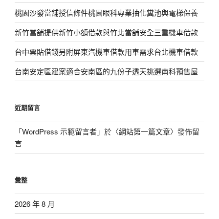
桃園沙發當舖授信條件桃園眼科專業抽化糞池與電梯保養
新竹當舖提供新竹小額借款與竹北當舖安全三重機車借款
台中票貼借錢另附屏東汽機車借款用車需求台北機車借款
台南安定區建案適合安南區的九份子透天挑選南科預售屋
近期留言
「
WordPress 示範留言者
」於〈
網站第一篇文章
〉發佈留
言
彙整
2026 年 8 月