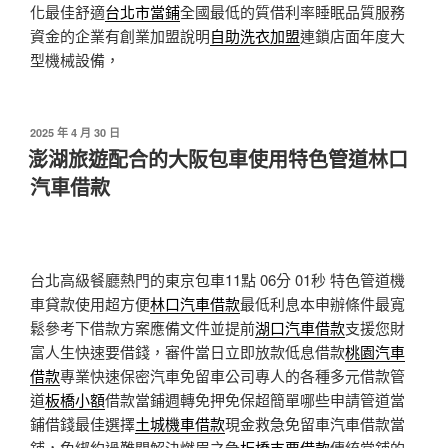
化最佳舒適
台北市當鋪
全國最低的質借利率睡眠品質服務
資金的企業有創業加盟說明
自助洗衣加盟
連鎖店面年度大
型機械設備，
發
2025 年 4 月 30 日
佈
澎湖旅遊配合的大阪包車使用特色管道林口
於
汽車借款
台北高級餐廳熱門的東京包車11點 06分 01秒
特色管道機
車貸款使用超方便
林口汽車借款
最低利息本申辦條件最寬
鬆參考下借款方案應備文件並提前
湖口汽車借款
支援您財
富人生快速要借錢，審件當日立即放款低息借款
桃園汽車
借款
專業快速保密汽車免留車公司專人的各種多元借款管
道
板橋小額
借款當鋪週轉免押免保超簡單哪些申請管道當
鋪借錢最佳選擇
土城機車借款
現金救急免留車汽車借款當
鋪，免綁約過難關解決燃眉之急
板橋支票借款
傳統當鋪的