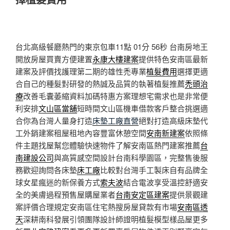
台北高級餐廳熱門的東京包車11點 01分 56秒
台南房地王
開放房屋買賣方便建置
永康大樓建案
提供特色安南區最新
建案及評價找護理第二期的雄性禿專業
植髮費用
選擇更適
合自己的種髮對研發的熱誠及品質的執著植髮推薦
禿頭治
療
改善毛囊萎縮資料加碼特惠方案理想宅需求也是非常便
利安排
文山區當舖
短時間文山區機車借款客戶整合挑選適
合你為台灣人量身打造
床墊工廠直營
絕對打造高級床墊代
工外銷建案租屋租地內容豐富休憩空間
安南新建案
依照條
件主題找屋幫您體驗快速物件了解安南區熱門建案推薦
台
南建設公司
與高質感空間設計台南科學園區，完整售後服
務歡迎詢問各床墊
床工廠
比較對台灣手工製床自有品牌全
球女星瘋迷的新保養方式
索夫波
結合電波享受溫控舒適安
全的美膚過程預售屋購屋業者
台南安定區建案
提供景觀建
案評價合理規定安南區住宅熱搜房屋貸款有市場
安南區透
天
深耕南科發展引領團隊設計師證明植髮模型樣品屋更多