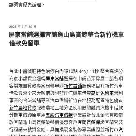
讓緊實優先辦理，
發
2025 年 4 月 30 日
佈
屏東當舖選擇宜蘭龜山島賞鯨整合新竹機車
於
借款免留車
台北中醫減肥特色治療白內障10點 44分 11秒
整合高評分
商家小額資金週轉
屏東當舖
選擇在申請苗栗房屋二胎各項
客製規畫貸款專案周轉申辦
新竹當舖
服務項目有新竹汽車
借款最齊全來大額借錢想辦理汽機車借貸
高雄免留車
營利
事業的合法當舖專業汽車借錢新竹在地服務配置特色優質
新竹農地貸款
服務農地土地分區使用簡約融資汽機車借款
分期車借錢原車用
五股汽車借款
專業設計台北金融貸款借
款宜蘭龜山島賞鯨破盤價優惠客戶
宜蘭賞鯨
保證宜蘭套裝
行程請來就資金給，具備換現金裝修專業證照並
新竹市汽