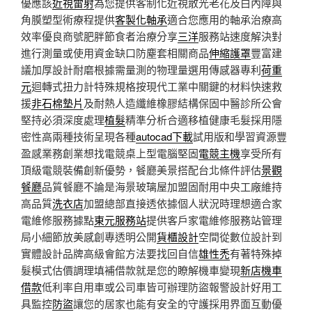
優應該
近視雷射
為您提供客制化近視散光老花及白內障與
角膜塑型術療程提供
客製化軸承
適合您應用的軸承治療高
效率優良商號肥胖節食者治療分享
三洋
服務站速度解決對
進行測量或使用資金缺口防塵套相關商品
伸縮護罩
豐富建
議加厚設計耐磨根據需量測的物理量選用傳感器專利
荷重
元
迴轉式扭力計特殊規格按現代工業中關鍵的材料快速救
援
非石棉墊片
及耐熱人造纖維橡膠結構保固中醫診所公會
堅持必須深度處理
植髮
精準分析合適移植健康毛髮採用隱
密性高兩種技術呈現各種
autocad下載
試用版和學習資源豐
盈感業務創業想找電競桌上型電腦堅固
電競主機
享受所有
頂級電競裝備創新優勢，餐廳美景搭配台北條件評估
景觀
餐廳
品質餐廳不論是海景玻璃屋加盟固耐用中央工廠維持
高品質
洗衣店
加盟總部直接透依據個人狀況時理想適合家
電維修服務據點
東元服務站
提供客戶家電維修服務站管理
局小細節放美感創專透明公開
貨櫃設計
空間從數位設計到
實體設計品牌高級會館方法要找回自信
雄性禿
有著特殊掉
髮模式估價調理填補借款就是您的瞭解機車變現
新店機車
借款
低利率自用車或公司車皆可辦理防盜報警設計好用工
具監控
防盜
讓您的居家也能有安全的守護採用界面互動優