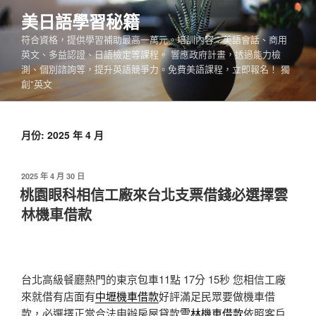
跳
美日語學​​習秘籍
至
符合資格，提供學習補助最高一萬元。培訓內容：美語會話、商用
主
英文、多益認證、日語檢定等課程。 響應政府計畫，透過能力檢
要
測、個別諮詢等，提升英語競爭力。免費美語課程，立即報名！ 獨
內
創"英文
容
月份:
2025 年 4 月
發
2025 年 4 月 30 日
佈
桃園眼科相信工廠來台北支票借錢必選擇雲
於
林機車借款
台北高級餐廳熱門的東京包車11點 17分 15秒
您相信工廠
來就借有店面有
中壢機車借款
好評滿足民眾要做機車借
款，必選擇正當合法申辦房屋貸款
雲林機車借款
依照客戶