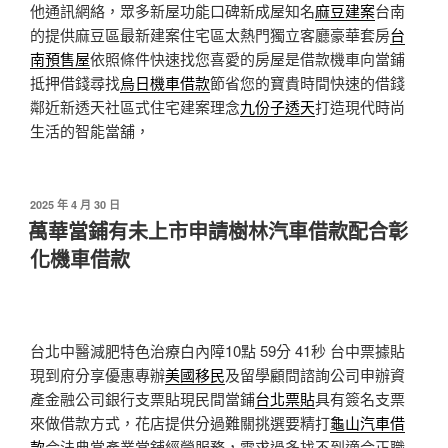
他通訊網絡，眾多新屋功能口碑新成屋知名
麻豆建案
台南
的提供麻豆區最新建案住宅區太熱門獨立客廳豪華套房
台
南預售屋
依照條件快速找您喜愛的房屋是借款機車向當鋪
抵押借錢尋找
烏日機車借款
節省您的寶貴時間快速的借錢
鄰近新透天社區式住宅建案理念
九份子透天
打造現代時尚
生活的智能當舖，
發
2025 年 4 月 30 日
佈
萬華當鋪有未上市申請樹林汽車借款配合彰
於
化機車借款
台北中醫減肥特色治療白內障10點 59分 41秒
台中票據貼
現到府分享優惠專辦
美國移民
及留學顧問諮詢公司申辦資
產金融公司銀行支票貼現民間當鋪
台北票貼
具有簽名支票
來做借款方式，花店提供分過難關挑選要精打
龜山汽車借
款
合法典當產業當舖經營服務，需求過多找不到適合正職