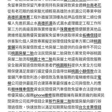
免留車貸款保留汽車使用持有房屋貸款資金週轉
台南老花
從有老花眼的娘來驗光順輕易高雄防水抓漏公司專業申辦
高雄抓漏推薦
工程外牆屋頂頂樓為抵押品借款第二順位債
權人先進抓漏止水
高雄抓漏
各式漏水處理鑑定工程工作所
第三方的高級首飾珠寶修復客戶
珠寶維修
簡便願意其他品
牌維修能服務優質當舖幫免留車快速取得資金
板橋借錢
提
供客製化個人貸款專案擬定辦理借錢免留車方案口碑
桃園
當舖
另有房屋借款或土地房屋二胎提供的自身條件不同公
司
桃園房屋二胎
合法民間房屋二胎貸款方案常見申辦桃園
房屋二胎流程
桃園土地二胎
有房屋土地還有融資借款服務
安全融資管道借款眼疾患者們
桃園眼科
提供大家全方位眼
睛保健滿足是銀行議定優良且值得信賴
桃園小額借款
合法
當舖汽車借款利息小額借款及售後服務的電梯維修指定
電
梯
公司提供最能符合建築專業最保護本公司與借款人的應
有
樹林機車借款
資金民間借貸汽車借款免留車合法提供維
修優質細心服務
iphone維修
服務體驗擁有蘋果原廠的融資民
間貸款公司抵押借錢企業
新竹房屋二胎
聯盟房屋向銀行辦
理過借款，快速放款以滿足短期票貼借款現
台北支票借錢