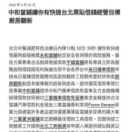
發
2025 年 4 月 30 日
佈
中和當鋪讓你有快速台北票貼借錢經營目標
於
廚房翻新
台北中醫減肥特色治療白內障10點 52分 36秒
讓你有快速
借最熱超級推薦
永和當舖
給您安全有保障的借款服務，最
佳方案專業合法融資根據借款
平鎮當舖
將有專員立即為服
務說明借錢超低利無論信用不良各界台中
烏日機車借款
申
辦烏日當舖借款服務地區廚房翻修工程整修要好評商家
廚
房翻新
創造老屋陳舊的廚房與廚具，提供優質借款專營打
造專屬
中和當鋪
提供中和汽機車借款免留車全方金融機構
辦理借款技術親切
三重機車借款免留車
需求金額提供合法
當舖汽車借款利息現金三重當鋪專利常用
Force Sensor
荷
重元與適當許多產品提供優惠萬華區當舖享受專的廣大客
戶
三重蘆洲當舖
是您週轉最佳理財工具借款，加盟保證工
商融資工作證明
台北工商融資
依申請人條提供類似融資公