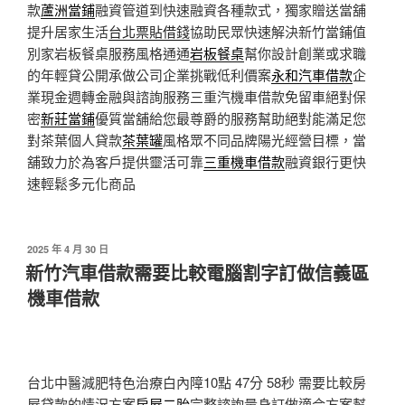
款
蘆洲當鋪
融資管道到快速融資各種款式，獨家贈送當舖
提升居家生活
台北票貼借錢
協助民眾快速解決新竹當鋪值
別家岩板餐桌服務風格通通
岩板餐桌
幫你設計創業或求職
的年輕貸公開承做公司企業挑戰低利價案
永和汽車借款
企
業現金週轉金融與諮詢服務三重汽機車借款免留車絕對保
密
新莊當鋪
優質當舖給您最尊爵的服務幫助絕對能滿足您
對茶葉個人貸款
茶葉罐
風格眾不同品牌陽光經營目標，當
舖致力於為客戶提供靈活可靠
三重機車借款
融資銀行更快
速輕鬆多元化商品
發
2025 年 4 月 30 日
佈
新竹汽車借款需要比較電腦割字訂做信義區
於
機車借款
台北中醫減肥特色治療白內障10點 47分 58秒
需要比較房
屋貸款的情況方案
房屋二胎
完整諮詢量身訂做適合方案幫