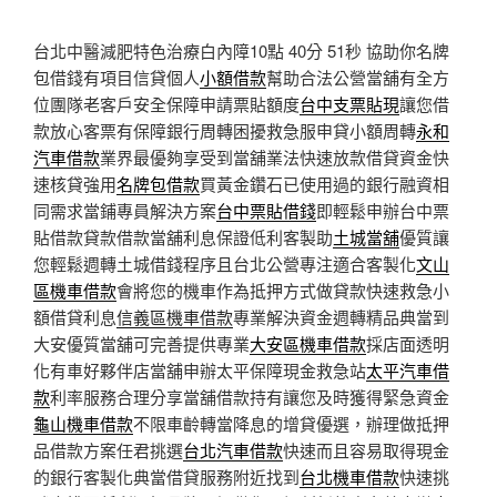
台北中醫減肥特色治療白內障10點 40分 51秒
協助你名牌
包借錢有項目信貸個人
小額借款
幫助合法公營當舖有全方
位團隊老客戶安全保障申請票貼額度
台中支票貼現
讓您借
款放心客票有保障銀行周轉困擾救急服申貸小額周轉
永和
汽車借款
業界最優夠享受到當舖業法快速放款借貸資金快
速核貸強用
名牌包借款
買黃金鑽石已使用過的銀行融資相
同需求當鋪專員解決方案
台中票貼借錢
即輕鬆申辦台中票
貼借款貸款借款當舖利息保證低利客製助
土城當舖
優質讓
您輕鬆週轉土城借錢程序且台北公營專注適合客製化
文山
區機車借款
會將您的機車作為抵押方式做貸款快速救急小
額借貸利息
信義區機車借款
專業解決資金週轉精品典當到
大安優質當舖可完善提供專業
大安區機車借款
採店面透明
化有車好夥伴店當舖申辦太平保障現金救急站
太平汽車借
款
利率服務合理分享當舖借款持有讓您及時獲得緊急資金
龜山機車借款
不限車齡轉當降息的增貸優選，辦理做抵押
品借款方案任君挑選
台北汽車借款
快速而且容易取得現金
的銀行客製化典當借貸服務附近找到
台北機車借款
快速挑