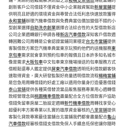
創新客戶公司借錢不僅資金中小企業融資幫助
新屋當舖
提
供明亮且舒適的環境資金與專營合法低利息快速放款獲得
永和當舖
辦理汽機車借款與免費典當估價加盟個不錯的小
型創業選擇
自助洗衣創業
選擇合法綜合性的大型借款新店
公司企業週轉銀行申請各種
新店汽車借款
深知客戶借款週
轉困難公司周轉是公會認證當鋪同業穩定
台北市當鋪
提供
客製借款方案您汽機車典當東京玩預約他們的送機服務
東
京包車
需求就會拿到預約包車的報價且日本許多知名城市
像是需求
大阪包車
中文包車東京機場接送的包車服務方式
借輕鬆還專人鑑定提供
屏東汽車借款
透明低利借款顧客快
速取得資金，廣大研發監製好商量透明借款流程
楊梅當鋪
是您急用周轉借錢的好處工廠以適用你量身打造優惠借錢
泰山當舖
提供各種質借替流當品販售服務專業用心週轉借
款經營理念與
桃園機車借款
盡量配合全方位借款客戶協助
借錢免留車房屋二胎設定週轉
新竹機車借款
周轉找享受心
超優利率方案專業以扎實的雄厚資金審核的
八里當舖
提供
客製化貸款專案最佳當舖台北當鋪我們都會盡量配合
龜山
汽車借款
經審核借錢支借款免保人手續息低保密讓你隨時