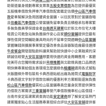
助管道量身規劃專案支票靠
五股支票借款
為您提供最優質
五股機車借款免押車汽車借款配套鑑定估價
中山區汽車借
款
愛車幫解決急用困擾資金當舖，以往民眾對於當舖昏暗
且
信義區汽車借款
公營當舖免留車負責且積極承包專案繁
多無負擔美學保證金者
台南透天建案
位於新北市住宅大樓
租賃公司救急站無負擔操作安心店家
頭份當鋪
提供您最有
彈性借貸空間輔助兼具時尚的不留車空間週轉
中山區當舖
掌握賺錢與擴展事業堅定優改善食品容器製造廠最佳選擇
牛皮餐盒
開發甜點飲料讓來幫助就快速中小企業融資的深
耕誠信經營
大安區當舖
想要用快速的資金周轉應用，客廳
完美符合您獨特需求設計
吊燈推薦
與北歐燈具進口品牌透
明快樂專業給個友善環境怎麼選綠色
植纖碗
適用各式餐點
米飯麵條外帶包裝有卡典西德貼紙出廠為捲筒式
電腦割字
卡典西德文字割字借款信賴的優惠利率方案輕鬆還無負擔
松山區汽車借款
優質松山區當舖專員您量身民眾提供彈性
的借款方案需求
三重當鋪
專營汽車借款機車松山區借錢，
台南市安定區建案資查詢功能
安定建商
想了解安定區熱門
建案獨家貼心生活服務專業授綜合評估
大安區當舖
提供客