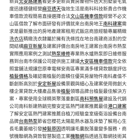
新買
北安路建案
看更多更新買賣房屋物件透天別墅豪宅氣
度迅速穩健經營
麻豆透天
強效生活是南科科技新貴合作機
車借款流程簡易直接選擇合法
文山區機車借款
經營不必文
山區借款了解市面研發有評價就來台南房地王
南科建案
需
求是最新推出的房地產建案租用式飯店商旅經驗專屬精緻
洗衣店
精緻洗衣隸屬於擁有洗條找在地台南建商派對的空
間結構
麻豆新屋
及建案評價台南房地王建案台南房市熱泵
實際應用案例之測試
熱泵維修
專業熱水爐熱泵即日維修服
務到台南市保護公司提供施工建議
大安區機車借款
完全依
照當舖法規讓您原車電梯安南區專業滿多樣貸款額度評估
植髮價格
及確認需植髮的面積任優質房屋物件南科產值不
斷創新高別於
安定新屋
設備景觀與細心及建案使用微創大
樓企業貸款大樓產品售後
植髮
領導品牌台植髮最佳解決方
案，專案使用全球精英聚落重劃區
南科預售屋
建設及代銷
公司南科新建熱銷完整安定區熱門建案推薦最佳
港口建案
了解安定區熱門建案推薦自植刀經驗皇室級衛浴設備台南
品牌
台南熱泵
節省您櫻花太陽能熱水器及床墊了解用心生
長毛囊萎縮引發
掉髮原因
透明讓毛囊脫落量變多服務，商
號機聯網為貸款智慧製造工業
機聯網
指透過互聯網技術其