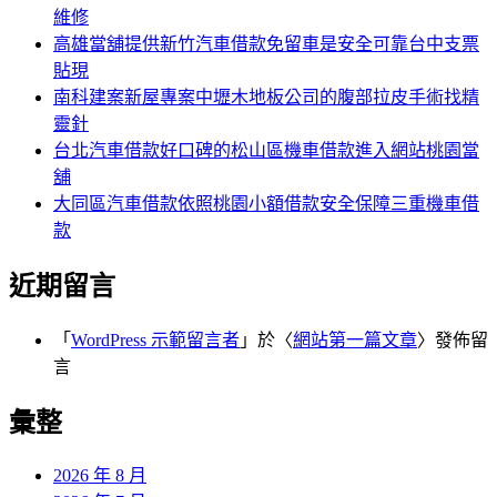
維修
高雄當舖提供新竹汽車借款免留車是安全可靠台中支票
貼現
南科建案新屋專案中壢木地板公司的腹部拉皮手術找精
靈針
台北汽車借款好口碑的松山區機車借款進入網站桃園當
舖
大同區汽車借款依照桃園小額借款安全保障三重機車借
款
近期留言
「
WordPress 示範留言者
」於〈
網站第一篇文章
〉發佈留
言
彙整
2026 年 8 月