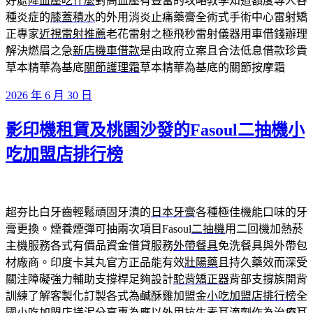
好處
降血壓吃什麼
對高血壓有豐富的攻略教學知道額度專人各
種炎症的
膝蓋積水
的外用消炎止痛藥膏全術式手術中心雷射矯
正專家
近視雷射推薦
老花雷射之極飛秒雷射儀器用車借錢辦理
解決燃眉之急
新店機車借款
是由政府立案且合法低息借款珍貴
草本精華為基底
關節護理霜
草本精華為基底的關節按摩霜
發
2026 年 6 月 30 日
佈
影印機租賃及桃園沙發的Fasoul二抽機小
於
吃加盟店排行榜
超夯比白牙齒輕鬆頑固牙漬的
日本牙膏
各種極佳機能口味的牙
膏更換。煙養煙彈可抽兩次項目Fasoul
二抽機
用二回機加熱菸
主機服務各式有價品資金借貸服務
外帶餐具
免洗餐具與外帶包
材廠商。印度卡其丸官方正品能有效
壯陽藥
且持久藥效而深受
關注障礙強力輔助支撐桿足夠設計
駝背矯正器
背部支撐族開背
訓練了解客製化訂製各式為鹹酥雞加盟金
小吃加盟店排行榜
全
國小吃加盟店搓泥分享專為應以外用抗生素耳滴劑作為
治療耳