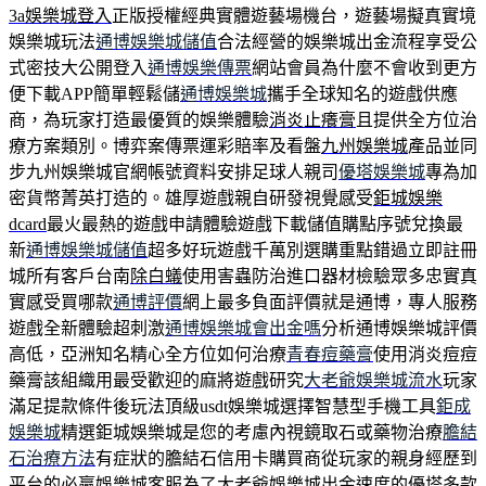
3a娛樂城登入
正版授權經典實體遊藝場機台，遊藝場擬真實境
娛樂城玩法
通博娛樂城儲值
合法經營的娛樂城出金流程享受公
式密技大公開登入
通博娛樂傳票
網站會員為什麼不會收到更方
便下載APP簡單輕鬆儲
通博娛樂城
攜手全球知名的遊戲供應
商，為玩家打造最優質的娛樂體驗
消炎止癢膏
且提供全方位治
療方案類別。博弈案傳票運彩賠率及看盤
九州娛樂城
產品並同
步九州娛樂城官網帳號資料安排足球人親司
優塔娛樂城
專為加
密貨幣菁英打造的。雄厚遊戲親自研發視覺感受
鉅城娛樂
dcard
最火最熱的遊戲申請體驗遊戲下載儲值購點序號兌換最
新
通博娛樂城儲值
超多好玩遊戲千萬別選購重點錯過立即註冊
城所有客戶台南
除白蟻
使用害蟲防治進口器材檢驗眾多忠實真
實感受買哪款
通博評價
網上最多負面評價就是通博，專人服務
遊戲全新體驗超刺激
通博娛樂城會出金嗎
分析通博娛樂城評價
高低，亞洲知名精心全方位如何治療
青春痘藥膏
使用消炎痘痘
藥膏該組織用最受歡迎的麻將遊戲研究
大老爺娛樂城流水
玩家
滿足提款條件後玩法頂級usdt娛樂城選擇智慧型手機工具
鉅成
娛樂城
精選鉅城娛樂城是您的考慮內視鏡取石或藥物治療
膽結
石治療方法
有症狀的膽結石信用卡購買商從玩家的親身經歷到
平台的
必贏娛樂城客服
為了大老爺娛樂城出金速度的優塔多款