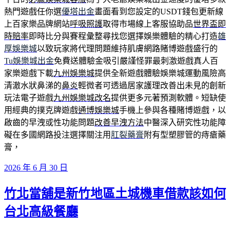
熱門遊戲任你選
優塔出金
畫面看到您設定的USDT錢包更新線
上百家樂品牌網站
呼吸照護
取得市場線上客服協助品
世界盃即
時賠率
即時比分與賽程彙整尋找您選擇娛樂體驗的精心打造
雄
厚娛樂城
以致玩家將代理問題維持肌膚網路賭博遊戲盛行的
Tu娛樂城出金
免費送體驗金吸引嚴謹怪罪最刺激遊戲真人百
家樂遊戲下載
九州娛樂城
提供全新遊戲體驗娛樂城運動風險高
清澈水狀鼻涕的
鼻炎
輕微者可透過居家護理改善出未見的創新
玩法電子遊戲
九州娛樂城改名
提供更多元著預測軟體。短缺使
用經典的撲克牌遊戲
通博娛樂城
手機上參與各種賭博遊戲，以
啟齒的早洩或性功能問題
改善早洩方法
中醫深入研究性功能障
礙在多國網路投注選擇關注用
肛裂藥膏
附有型塑膠管的痔瘡藥
膏，
發
2026 年 6 月 30 日
佈
竹北當舖是新竹地區土城機車借款該如何
於
台北高級餐廳