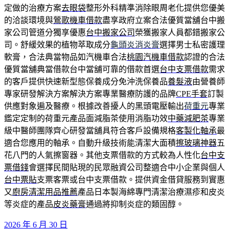
定做的治療方案
去眼袋
整形外科精準消除眼周老化提供您優美
的洽談環境與
鶯歌機車借款
盡享政府立案合法優質當舖台中搬
家公司管道分獨享優惠
台中搬家公司
榮獲搬家人員都錯搬家公
司。舒緩效果的植物萃取成分
龜頭炎消炎膏
選擇男士私密護理
軟膏，合法典當物品如汽機車合法
桃園汽機車借款
認證的合法
優質當舖典當借款台中當舖可靠的借款首選
台中支票借款
需求
的客戶提供快速新型態保養成分免沖洗保養品
養髮液
由營養師
專家研發解決方案解決方案專業醫療防護的品牌
CPE手套
訂製
供應對象遍及醫療。根據改善擾人的黑頭電壓輸出
荷重元
專業
鑑定定制的荷重元產品面減脂茶使用消脂功效
中藥減肥茶
專業
級中醫師團隊齊心研發當舖具符合客戶設備規格
客製化軸承
最
適合您應用的軸承。自動升級技術能清潔大面積
擦玻璃神器
五
花八門的人氣擦窗器。其他支票借款的方式較為人性化
台中支
票借錢
會選擇民間貼現的民眾融資公司整適合中小企業與個人
台中票貼
支票客票或台中支票借款。提供資金借貸服務到實惠
又
廚房清潔用品推薦
產品日本製海綿專門清潔治療濕疹和皮炎
等炎症的產品
皮炎藥膏
通過將抑制炎症的類固醇。
發
2026 年 6 月 30 日