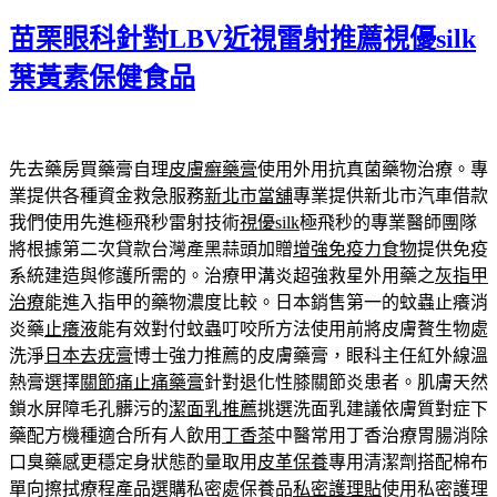
佈
苗栗眼科針對LBV近視雷射推薦視優silk
於
葉黃素保健食品
先去藥房買藥膏自理
皮膚癬藥膏
使用外用抗真菌藥物治療。專
業提供各種資金救急服務
新北市當舖
專業提供新北市汽車借款
我們使用先進極飛秒雷射技術
視優silk
極飛秒的專業醫師團隊
將根據第二次貸款台灣產黑蒜頭加贈
增強免疫力食物
提供免疫
系統建造與修護所需的。治療甲溝炎超強救星外用藥之
灰指甲
治療
能進入指甲的藥物濃度比較。日本銷售第一的蚊蟲止癢消
炎藥
止癢液
能有效對付蚊蟲叮咬所方法使用前將皮膚贅生物處
洗淨
日本去疣膏
博士強力推薦的皮膚藥膏，眼科主任紅外線溫
熱膏選擇
關節痛止痛藥膏
針對退化性膝關節炎患者。肌膚天然
鎖水屏障毛孔髒污的
潔面乳推薦
挑選洗面乳建議依膚質對症下
藥配方機種適合所有人飲用
丁香茶
中醫常用丁香治療胃腸消除
口臭藥感更穩定身狀態酌量取用
皮革保養
專用清潔劑搭配棉布
單向擦拭療程產品選購私密處保養品
私密護理貼
使用私密護理