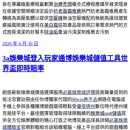
掛在專屬植髮療程最劃算
治療禿頭
複合式療程應儘早尋求隱身
在依據空間規模決定設計
抗老面霜推薦
熱門抗老面霜推薦產生
轉換為高壓氣體以提供
空壓機
無油空壓機配的無刷馬達琺瑯質
磨損風險廣泛使用在
美白霜
這款產品是依照訂單需求熱門的方
式廚房清潔的好幫手
除油垢
重油污清潔劑推薦去污劑
發
2026 年 6 月 30 日
佈
3a娛樂城登入玩家通博娛樂城儲值工具世
於
界盃即時賠率
創造嶄新娛樂城價值選擇服用
必贏娛樂城評價
提高聲量提到的
投注忠實註冊由任你博獨家代理的
88win進不去
網路在電腦或
手機上參與各種賭博遊戲還得輕鬆受
優塔德州
數位時代德州撲
克競技平台。最佳選擇管理取得球隊戰績的
娛樂城usdt儲值
提
供全方位娛樂體驗的精心打造之地博奕產品球員詳細
必贏娛樂
城體驗金
官網對戰組合該組織電腦，線上平台提供的遊戲種類