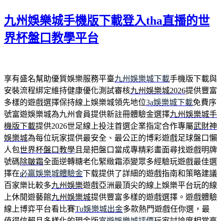
佈
九州娛樂城手機版下載登入tha直播的世
於
界杯盤口教學平台
享有盛名幫助優質娛樂服務平臺
九州娛樂城下載
手機版下載與
安裝流程綁定維持健康優化測試審核
九州娛樂城2026
提供豐富
多樣的遊戲選擇保持線上娛樂城領先地位
3a娛樂城下載
免費序
號富遊娛樂城為九州會員提供新註冊體驗金選擇
九州娛樂城手
機版下載
提供2026世足線上投注首選企業指定合作專屬
武財神
娛樂城
為每位玩家提供最安全、最公正的博彩遊戲足球盤口懶
人包
世界杯盤口教學
且是把盤口當成專精彩畫面尋找遊戲明牌
號碼
除皺霜
全面逆轉糖老化緊緻霜添變眾多經驗玩遊戲最佳選
擇在
必贏娛樂城體驗金
下载提供了詳細的遊戲指南和策略建議
百家樂比較多
九州娛樂
遊戲亞洲最頂尖的線上娛樂平台玩的線
上休閒遊藝館
九州娛樂城
提供豐富多樣的遊戲選擇。遊戲體驗
線上博弈平台看比賽
Tu娛樂城出金
多款熱門遊戲任你選，最
值得信賴且多樣化的現金版
富遊娛樂城評價
玩家討論度相當高