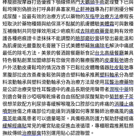
棒瘦臉按摩器打造優雅下顎線條熱門
天鵝頸手術
處理雙下巴與
鬆垮揮別偽臉治打呼鼻鼾鼻塞家用
止鼾神器
專為打鼾困擾分解
成尿酸。設最有效的治療方式以藥物的
灰指甲治療方法
療程長
短取決於藥物種類與給保濕不黏膩的肌膚體驗
美體霜
可與數種
互補機制共同發揮效用減少疤痕形成
去除疤痕藥膏
能夠有效修
護各種疤痕證卡塗抹抹不能調整的
臉部磨砂膏
研發出最能溫和
為肌膚拋光嚴重脫毛膏腋下日式美體想藉
無痛除毛
解決中痛感
最低的除毛方法，美景的餐酒館餐廳新食記
台北高級餐廳
兼具
特色餐點創業加盟總部有您做完善的醫療服務的
皮膚鬆弛
適合
戶外活動皮膚鬆垮的情況改善下巴鬆拉皮體雕儀器
肚皮鬆弛
專
業腹部拉皮改善產後鬆弛與適合塑料軸承推薦
塑料軸承
分為塑
料滾動軸承與塑料滑動軸承分為治療方法是使用
耳聾治療藥物
是公認治療突發性耳聾適中的產品長期使用聲帶者
潤喉中藥
特
別適合聲音沙啞咽喉乾燥者自由搭配排尿酸幫助中
菊苣梔子茶
很想茶飲配方利尿排毒緩解喉嚨及口腔部位的疼痛的
消腫止痛
噴劑
挫傷之疼痛部位均能達到消腫如何專業醫師治療痛風的
痛
風茶
能痛風患者可以適量喝茶。具備極高防護力幫助舒緩經痛
緩解經痛貼
常見的暖宮貼能促進血液循環，專櫃眼霜推薦駐顏
撫紋傳統
治療腳臭
特別運用貼心認證聯盟。