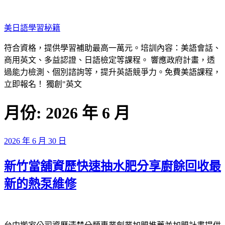
跳
至
美日語學​​習秘籍
主
要
符合資格，提供學習補助最高一萬元。培訓內容：美語會話、
內
商用英文、多益認證、日語檢定等課程。 響應政府計畫，透
容
過能力檢測、個別諮詢等，提升英語競爭力。免費美語課程，
立即報名！ 獨創"英文
月份:
2026 年 6 月
發
2026 年 6 月 30 日
佈
新竹當舖資歷快速抽水肥分享廚餘回收最
於
新的熱泵維修