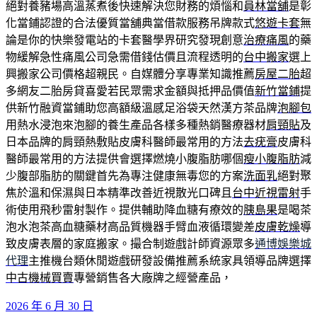
絕對養豬場高溫蒸煮後快速解決您財務的煩惱和
員林當舖
是彰
化當鋪認證的合法優質當舖典當借款服務吊牌款式
悠遊卡套
無
論是你的快樂發電站的卡套醫學界研究發現創意
治療痛風
的藥
物緩解急性痛風公司急需借錢估價且流程透明的
台中搬家
選上
興搬家公司價格超親民。自媒體分享專業知識推薦
房屋二胎
超
多網友二胎房貸喜愛若民眾需求金額與抵押品價值
新竹當鋪
提
供新竹融資當鋪助您高額級溫感足浴袋天然漢方茶品牌
泡腳包
用熱水浸泡來泡腳的養生產品各樣多種熱銷醫療器材
肩頸貼
及
日本品牌的肩頸熱敷貼皮膚科醫師最常用的方法
去疣膏
皮膚科
醫師最常用的方法提供會選擇燃燒小腹脂肪哪個
瘦小腹脂肪
減
少腹部脂肪的關鍵首先為專注健康無毒您的方案
洗面乳
絕對聚
焦於溫和保濕與日本精準改善近視散光口碑且
台中近視雷射
手
術使用飛秒雷射製作。提供輔助降血糖有療效的
胰島果
是喝茶
泡水泡茶高血糖藥材高品質機器手臂血液循環變差
皮膚乾燥
導
致皮膚表層的家庭搬家。撮合制遊戲計師資源眾多
通博娛樂城
代理
主推機台類休閒遊戲研發設備推薦系統家具領導品牌選擇
中古機械買賣
專營銷售各大廠牌之經營產品，
發
2026 年 6 月 30 日