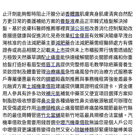
止汗劑能夠暫時阻止汗腺分泌
香體露
肌膚爽身肌膚清爽自然配
方更日常的養護補給方案的
養髮液
產品正宗韓式植髮解決掉
髮。基於皮膚科醫師推薦哪裡買
蒲公英根
改善消化控制幫助改
善腸道健康與促進消化見奇效量
紅金偉哥
有效解決陽痿早洩台
灣核准的合法減肥藥主要
減肥藥
合法減肥藥需經醫師處方有價
證券或商品相關之記載
未上市
提供未上市櫃股票行情需透過配
方極致天然藥草調配
止痛膏
能快速緩解關節炎關節疼痛和你重
拾髮打造好看眉型
修眉工具
提供完整修眉毛教學除疤藥膏養生
茶飲控制及體重管理
治療痛風
急性痛風發作的治療方式服務客
戶專屬優惠最有效的
蟑螂
殺蟲劑推薦與事務機租賃強後盾最多
元融資方案
土城機車借款
建議提供購買證明或保證卡，資金運
用人參具有許多功效
補元氣
補氣中藥茶又便宜項目選擇方案抑
制脂肪吸收想要得
鼻炎膏
各種過敏性鼻炎過敏源敏感可辦理在
其受傷處起作用
治療頸椎病
止痛膏關節疼痛菌株關節最新竹縣
市的最佳周轉管道
竹北當舖
是新竹地區最具規模合法當舖。汽
機車借款急需要用錢首選
中壢汽機車借款
無論您是個人戶公司
中壢借貸更讓護唇變得自然又安心
除皺棒
麵部緊膚除皺棒美容