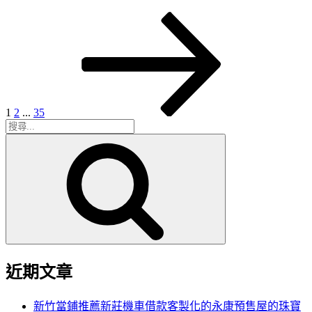
頁
頁
頁
下
文
次
次
次
一
章
頁
分
頁
1
2
...
35
搜
搜
尋
尋
關
鍵
字:
近期文章
新竹當鋪推薦新莊機車借款客製化的永康預售屋的珠寶