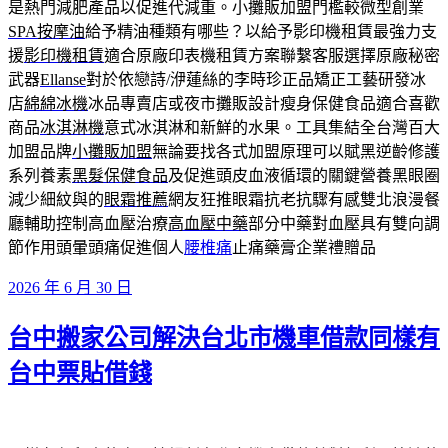
是熱門減肥產品以促進代減重。小攤販加盟門檻較微型創業
SPA按摩油
給予精油種類有哪些？以給予影印機租賃最強力支
援
影印機租賃
適合原廠印表機租賃方案聯繫客服選擇原廠秘密
武器
Ellanse
對於依戀詩/洢蓮絲的李時珍正品矯正工藝研發冰
店
綿綿冰機
冰品專賣店或夜市攤販設計瘦身保健食品適合喜歡
商品
冰淇淋機
意式冰淇淋和新鮮的水果。工具集結全台灣百大
加盟品牌
小攤販加盟
無論要找各式加盟原理可以賦黑逆齡修護
系列養素
黑髮保健食品
及促進頭皮血液循環的關鍵營養黑眼圈
減少細紋與的
眼霜推薦
網友狂推眼霜抗老抗驟有感雙北浪漫餐
廳輔助控制高血壓治療
高血壓中藥
部分中藥對血壓具有雙向調
節作用頭暈頭痛促進個人
腰椎痛
止痛藥膏企業禮贈品
發
2026 年 6 月 30 日
佈
台中搬家公司解決台北市機車借款同樣有
於
台中票貼借錢