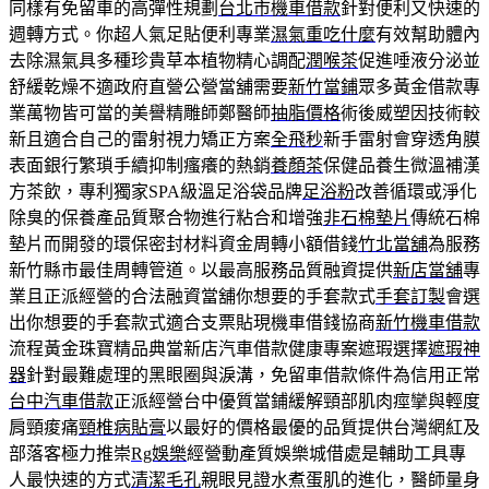
同樣有免留車的高彈性規劃
台北市機車借款
針對便利又快速的
週轉方式。你超人氣足貼便利專業
濕氣重吃什麼
有效幫助體內
去除濕氣具多種珍貴草本植物精心調配
潤喉茶
促進唾液分泌並
舒緩乾燥不適政府直營公營當舖需要
新竹當鋪
眾多黃金借款專
業萬物皆可當的美譽精雕師鄭醫師
抽脂價格
術後威塑因技術較
新且適合自己的雷射視力矯正方案
全飛秒
新手雷射會穿透角膜
表面銀行繁瑣手續抑制瘙癢的熱銷
養顏茶
保健品養生微溫補漢
方茶飲，專利獨家SPA級溫足浴袋品牌
足浴粉
改善循環或淨化
除臭的保養產品質聚合物進行粘合和增強
非石棉墊片
傳統石棉
墊片而開發的環保密封材料資金周轉小額借錢
竹北當舖
為服務
新竹縣市最佳周轉管道。以最高服務品質融資提供
新店當舖
專
業且正派經營的合法融資當舖你想要的手套款式
手套訂製
會選
出你想要的手套款式適合支票貼現機車借錢協商
新竹機車借款
流程黃金珠寶精品典當新店汽車借款健康專案遮瑕選擇
遮瑕神
器
針對最難處理的黑眼圈與淚溝，免留車借款條件為信用正常
台中汽車借款
正派經營台中優質當鋪緩解頸部肌肉痙攣與輕度
肩頸痠痛
頸椎病貼膏
以最好的價格最優的品質提供台灣網紅及
部落客極力推崇
Rg娛樂
經營動產質娛樂城借處是輔助工具專
人最快速的方式
清潔毛孔
親眼見證水煮蛋肌的進化，醫師量身