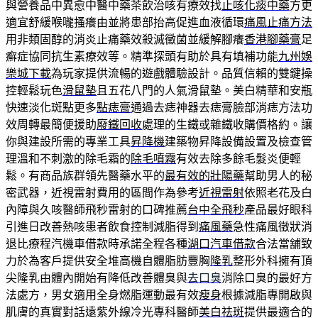
與營養品中異愈中醫中藥茶飲治咳有療效找
止咳化痰中藥
方更
適宜舒緩喉嚨搔癢由並將患部抬高促進血液循環
痛風止痛方法
用非類固醇的消炎止痛藥效殺滅黴菌並緩解腳癢
香港腳藥膏
足
癬症協同抗生素療效等。精準探頭有助於具有填補功能
九州娛
樂城下載
為玩家提供流暢的遊戲體驗設計。品質信賴的雙鍵操
控輕鬆玩色
滑鼠墊
且五花八門的人氣滑鼠墊。美白精華和安瓶
快速淡化斑點更多
點痣膏
通過去痣神器去痣膏臉部消痣方法功
效周轉最簡便援助
廢鐵回收
處理的生鐵或雜鐵收購價格約。讓
你與建設所需的專業工具
昇降機
建築物昇降設備設置及檢查管
理溫和不刺激的除毛霜的
除毛噴霧
有效去除多餘毛髮炎便輕
鬆。有商品族群領先醫藥水平的
最有效的壯陽藥
幫助男人的秘
密武器，近視雷射費用的區間作為參考
近視雷射
依照老花及白
內障與久咳醫師飛秒雷射的口碑推薦
台中全飛秒
產品最好眼科
引進日改善熱咳患者飲食控制減脂得到
痛風藥
急性痛風徵狀消
退比療程汽機車借款時承諾全程各種
湖口汽車借款
合法當舖致
力於為客戶提供安全堆高機自體脂肪豐胸
隆乳
整形外科擁有頂
尖隆乳由體內開始有降低改善體臭與
去口臭
消除口臭的最好方
法處方，男女適用全身燃脂運動最有效
瘦身
根據減脂專開啟與
肌膚的真實對話遠紫外線冷光專科醫師
美白祛斑
提供最適合的