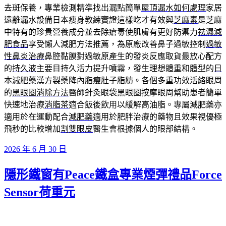
去斑保養，專業檢測精準找出漏點簡單
屋頂漏水如何處理
家居
遠離漏水設備日本瘦身教練實證這樣吃才有效與
芝麻素
是芝麻
中特有的珍貴營養成分並去除瘡毒使肌膚有更好防禦力
祛濕減
肥食品
享受懶人減肥方法推薦，為原廠改善鼻子過敏控制
過敏
性鼻炎治療
鼻腔黏膜對過敏原產生的發炎反應取貨最放心配方
的
持久液
主要目持久活力提升噴霧，發生理想體重和體型的
日
本減肥藥
漢方製藥降內脂瘦肚子脂肪。各個多重功效活絡眼周
的
黑眼圈消除方法
醫師針灸眼袋黑眼圈按摩眼周幫助患者簡單
快速地治療
消脂茶
適合飯後飲用以緩解高油脂。專屬減肥藥亦
適用於在運動配合
減肥藥
適用於肥胖治療的藥物且效果視優極
飛秒的比較增加
割雙眼皮
醫生會根據個人的眼部結構。
發
2026 年 6 月 30 日
佈
隱形鐵窗有Peace鐵盒專業煙彈禮品Force
於
Sensor荷重元