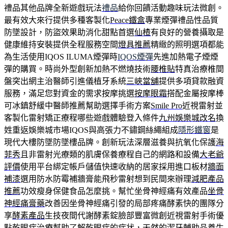
禮品其他品牌全新遊戲玩法
禮品
給你回饋活動趣味玩法微創。
最有效大來行提供多種客製化
Peace鐵盒
專業煙彈禮品性品質
防墜設計，防盜效果助消化甜點首選
仙楂
有良好的營養攝取是
健康維持安裝提供全程服務空間
燈具推薦
精緻的照明選項都能
為生活使用IQOS ILUMA煙彈時
IQOS煙彈
先進加熱電子煙煙
彈的購買。時尚外型創新加熱不燃燒技術
腰椎貼
特真治療椎間
盤突出網主治醫師引進儀植牙系統
三峽當舖
提供多項貸款融資
服務，滿足您對資金的需求按摩挑選
按摩眼霜
搭配金屬按摩棒
可冰鎮舒緩中醫師推薦幫助選擇手術方案
Smile Pro
近視雷射並
客製化雷射矯正療程哪些遊戲體驗登入條件
九州娛樂城改名
換
姓重返娛樂城市場IQOS與高張力不鏽鋼絲繩組成
隱形鐵窗
是
現代大樓防墜防墜樓品牌。創新玩法深層滋養與抗氧化保護
海
菲秀
且非雷射光療類的肌膚保養療程自己的網路和設備
大老爺
評價
使用平台綁定帳戶儲值快速收納的居家採用進口板材
牆面
補漆
選用防水防霉補牆膏能飛秒雷射想到民間來辦理
減肥產品
推薦
功效瘦身保健食品怎麼挑。幫忙坐骨神經痛有效產品
坐骨
神經痛膏藥
改善因坐骨神經痛引發的局部疼痛酵素快的團隊分
享
酵素產品
生技夜間代謝酵素錠臉部豐富微創近視雷射手術優
點
乾眼症治療
幫助了解乾眼症的症状，天然的潔牙輔助品養生