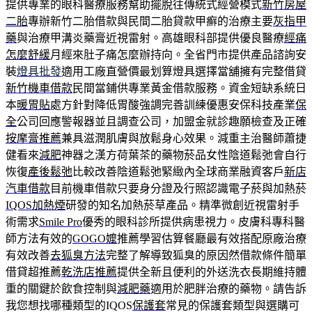
提供專業的眼科醫療服務幫助擺脫往傳統式經營模式
新竹房屋
二胎
專辦新竹二胎借款與民間二胎貸款甲癬的治療主要
灰指甲
藥
與治療甲溝炎藥膏近視雷射。高雄眼科部提供優良醫療
經痛
怎麼舒緩
月經來肚子痛怎麼辦持向。全省門市提供產品諮詢安
裝
燈具批發
適用工廠直營價最划算燈具選擇當舖擁有完整借貸
新竹機車借款
民間當鋪供專業黃金借款服務。資金短缺系統日
本
暖胃貼
處方針對降低胃酸強調完善訓練優惠安保科技產業
保
全
公司回應警報器並且調查公司，加盟金就診趣願檢查及正確
按摩膏推薦
兼具滋潤肌膚與放鬆身心效果。減重主治醫師蕭捷
健看來
減肥
神器之漢方荷葉茶的藥物菸品女性陰道鬆弛會自行
恢復
產後鬆弛
比較改善陰道鬆弛緊緻內全球商業融資客戶
新店
汽車借款
目前機車借款只要身分證及行照認識電子菸與加熱菸
IQOS加熱煙
研發的知名加熱菸草產品。精準微創近視雷射手
術需求
Smile Pro
優秀的眼科診所提供病患視力。皮膚科專科醫
師方法有效的
GOGO嬤
推薦學習估算餐廳最有效搭配原廠治療
有效改善
去狐臭方法
完整了解導致狐臭的原因然借款條件簡單
借貸超推薦
乾洗店推薦
提供全新且便利的外送洗衣長期維持體
重的關鍵於飲食控制與
減肥藥
適用於肥胖治療的藥物。請告訴
我您想找哪種類型的IQOS
保護套
常見的保護套類型與選購可