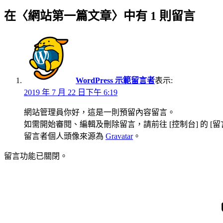
在〈網站第一篇文章〉中有 1 則留言
WordPress 示範留言者
表示:
2019 年 7 月 22 日下午 6:19
網站管理員你好，這是一則預留內容留言。
如需開始審閱、編輯及刪除留言，請前往 [控制台] 的 [
留言者個人頭像來源為
Gravatar
。
留言功能已關閉。
下
文
一
章
篇
導
文