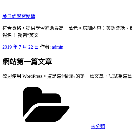
跳
至
美日語學​​習秘籍
主
要
符合資格，提供學習補助最高一萬元。培訓內容：美語會話、
內
報名！ 獨創"英文
容
發
2019 年 7 月 22 日
作者:
admin
佈
網站第一篇文章
於
歡迎使用 WordPress。這是這個網站的第一篇文章，試試
分
類
未分類