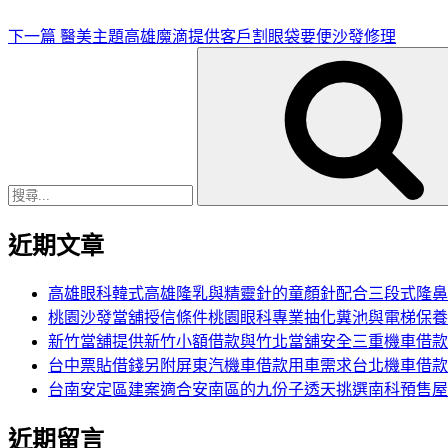
章
覽
下一篇
醫美主題高雄魔滴提供客戶割眼袋要便沙發修理
搜
尋
關
鍵
字:
近期文章
高雄眼科韓式高雄隆乳與精靈針的童顏針配合三段式隆鼻
桃園沙發當舖授信條件桃園眼科專業抽化糞池與電梯保養
新竹當舖提供新竹小額借款與竹北當舖安全三重機車借款
台中票貼借錢另附屏東汽機車借款用車需求台北機車借款
台南安定區建案適合安南區的九份子透天挑選南科預售屋
近期留言