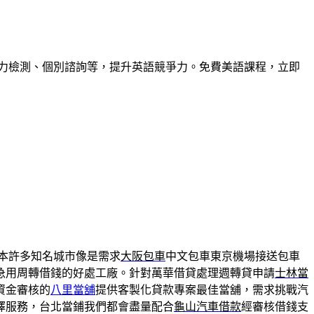
力檢測、個別諮詢等，提升英語競爭力。免費美語課程，立即
本許多知名城市像是需求
大阪包車
中文包車東京機場接送包車
急用周轉借錢的好處工廠。針對萬華借貸處理週轉貸申請
士林當
資金審核的
八里當舖
提供客製化貸款專案最佳當舖，需求挑戰汽
擇服務，台北當鋪我們都會盡量配合
龜山汽車借款
經審核借錢支