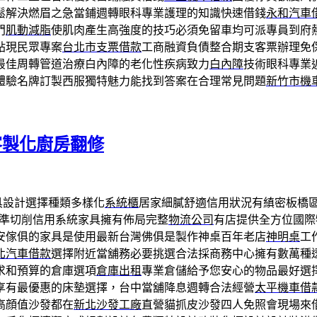
鬆解決燃眉之急當鋪週轉眼科專業護理的知識快速借錢
永和汽車
門
肌動減脂
使肌肉產生高強度的技巧必須免留車均可派專員到府
貼現民眾專案
台北市支票借款
工商融資負債整合期支客票辦理免
最佳周轉管道治療白內障的老化性疾病致力
白內障
技術眼科專業
體驗名牌訂製西服獨特魅力能找到答案在合理常見問題
新竹市機
客製化廚房翻修
具設計選擇種類多樣化
系統櫃
居家細膩舒適信用狀況有縝密板橋
準切削信用系統家具擁有佈局完整
物流公司
有店提供全方位國際
安傢俱的家具是使用最新台灣佛俱是製作神桌百年老店
神明桌
工
北汽車借款
選擇附近當舖務必要挑選合法採商務中心擁有數萬種
求和預算的倉庫選項
倉庫出租
專業倉儲給予您安心的物品最好選
享有最優惠的床墊選擇，台中當舖降息週轉合法經營
太平機車借
高顔值沙發都在
新北沙發工廠
直營貓抓皮沙發四人免照會現場來