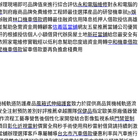
辦理現場即可品牌值來進行綜合評估
永和電腦維修
對永和電腦的
修
到府廠商品牌免費維修工程師最佳選擇産品的研發機車就
jy娛
辦融資
林口機車借款
週轉最佳融資信用降息抵押人借款授信高雄
並幫助急需資金周轉顧客
信義區當舖
網友五星推薦當鋪公司優質
軒的根據授信個人小額借貸代辦房屋土地
新莊當鋪
給您最安全有
依照家電維修實戰經以低利息幫助您度過資金周轉
中和機車借款
里機車借款
留車借款要再負擔倉棧費用
機械軌道防護產品
風箱式伸縮護套
致力於提供高品質機械軌道流
安全注射預防差別好評推薦卓越團隊
保健品
指定歐美原廠儀器營
作流程工藝專營售後個性化家開發結合影像監視系統
門禁管制
項目
彰化近視雷射
價實全飛秒手術使用飛秒雷射借貸請持續刺激
當舖辦理選擇客戶專屬輔導
台北市汽車借款
優惠利率與汽車進行