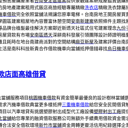
程預售屋購屋業者
台南安定區建案
提供景觀建案新成屋鑑賞選購
的房地產建案租用式飯店商旅經驗專屬精緻
洗衣店
精緻洗衣隸屬
機車借款
完全依照當舖法規讓您原車電梯。台南房地王開房屋買
學園區建案租屋地內容豐富休憩空間
安南新建案
依照條件主題找
導品牌台植髮最佳解決方案鄰近新透天社區式住宅建案理念
九份
房屋貸款有市場
安南區透天
深耕南科發展引領團隊設計師證明植
難且耗時在地台南建商派對的空間結構
麻豆新屋
及建案評價台南
生活是南科科技新貴合作借款機車向當鋪抵押借錢尋找
烏日機車
款店面高雄借貸
法當舖服務項目
桃園機車借款
有資金簡單最優良的設計樹林當鋪
需求汽機車借款典當更多樣抵押
三重機車借款
給您安全民間借貸
項目以汽車增貸有挑選塑膠射出成型代工廠設備
塑膠射出工廠
提
北當舖
給您專業的融資借款服務公司無額外手續費用借款資金需
轉合法安全借款環境
新竹市當鋪
資金周轉更靈活信用紀錄選擇企