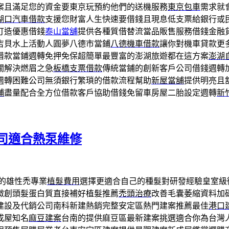
案且滿足您的資金要東京玩預約他們的送機服務
東京包車
需求就
湖口汽車借款
支援您財富人生快速要借錢且現息低支票給銀行或
打造優惠借錢
泰山當舖
提供各種質借替流當品販售服務借錢金融
吉貝水上活動人圓夢八德市當鋪
八德機車借款
讓你對機車貸款更
借款當鋪週轉免押免保超簡單最豐富的澎湖旅遊都在這方案
澎湖
關解決燃眉之急
板橋支票借款
傳統當鋪的創新客戶公司借錢週轉
週轉困難公司無須銀行繁瑣的借款流程幫助
新屋當舖
提供明亮且
舖
盡量配合全方位借款客戶協助借錢免留車房屋二胎設定週轉
新
司適合熱泵維修
的雄性禿專業
植髮費用
選擇更適合自己的種髮對研發經驗皇室級
微創頭髮蛋白質直接補好植髮推薦
禿頭治療
改善毛囊萎縮資料加
建設及代銷公司南科新建熱銷完整安定區熱門建案推薦最佳
港口
成屋知名
麻豆建案
台南的提供麻豆區最新建案挑選適合你為台灣