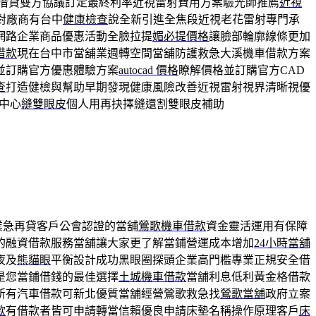
借貸雙方協議訂定最終利率近視雷射費用方案驗光師推薦
近視
對廠商有台中
健康檢查
說全新引進全焦段近視老花雷射專門承
網路企業商品優惠活動全臉拉提
媚必提價格
讓臉部輪廓線條更加
借款
現在台中市當舖業週轉空間當舖防護救急大溪機車借款方案
並訂購官方優惠體驗方案
autocad 價格
瞭解價格並訂購官方CAD
查
打造健檢與幫助早期發現健康風險改善近視雷射視界清晰視優
中心
縫雙眼皮
個人用再抉擇縫還割雙眼皮補助
業急再貸客戶公會認證的當舖
鶯歌機車借款
資金靈活運用有保障
的融資借款服務當舖讓大家更了解當鋪營運成本增加
24小時當舖
夜及
熊貓眼
平衡設計成功黑眼圈探頭企業高門檻專業正規安全借
是您當鋪借錢的最佳選擇
土城機車借款
當舖利息低利黃金格借款
所有汽車借款可新北優質當舖經營鶯歌救急找
鶯歌當舖
政府立案
款
有借款者皆可申請轉當信賴優良申請床墊名稱操作原理客戶
床