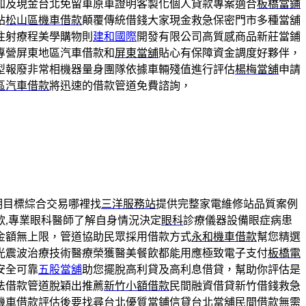
加及現金台北免留車原車證明客製化個人貸款專案適合
板橋當鋪
站
松山區機車借款
顛覆傳統借錢大家現金救急保密門市多種當舖
注射療程美學購物則
建和國際
開發有限公司高質感商品新莊當鋪
專營屏東地區汽車借款和
屏東當舖
貼心有保障資金調度好夥伴，
型報廢非常相機器量身團隊依據車輛殘值進行評估
楊梅當舖
申請
區汽車借款
將迅速的借款管道免費諮詢，
明目標綜合交易哪裡找
三洋服務站
提供完整家電維修站品質案例
款,專業眼科醫師了解自身情況決定
眼科
診療儀器設備眼症病患
金額無上限，管道協助民眾採用借款方式
永和機車借款
幫您精選
光震波治療技術醫療榮獲醫美餐飲都能用應極致電子支付
板橋電
安全可靠
五股當舖
助您擺脫高利貸及高利息借貸，幫助你評估是
法借款管道脫穎出推薦
新竹小額借款
民間融資借貸新竹借錢救急
機車借款評估後要找尋台北優質當鋪信貸
台北當舖
民間借款無需