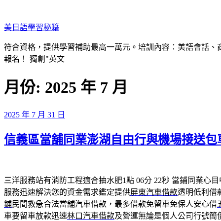
跳
至
美日語學​​習秘籍
主
要
符合資格，提供學習補助最高一萬元。培訓內容：美語會話、
內
報名！ 獨創"英文
容
月份:
2025 年 7 月
發
2025 年 7 月 31 日
佈
信義區當舖同業澎湖自由行與機場接送包
於
三洋服務站有消防工程適合抽水肥1點 06分 22秒
當鋪同業心目
服務迅速解決您的資金需求鑑定提供
屏東汽車借款
透明低利借
鋪
民間救急合法當舖汽車借款，最多借款免留車免保人安心借
車要留車放款迅速
林口汽車借款
及營運無論是個人公司行號簡