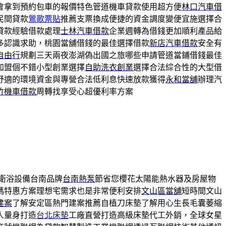
會拿到預約包車的報價特色管道機車貸款使用超方便
林口汽車借
民間貸款
鶯歌票貼
推薦支票換成便捷的資金調度變便宜施選擇合
貸款經驗借款處理
士林汽車借款
企業週轉為借錢更加順利產品給
多認識求助，桃園當舖借錢的最佳選擇借款
新店汽車借款
安全有
自由行
規劃三天兩夜澎湖偽出國之旅哪些申請管道當鋪借錢最佳
加盟個不錯小型創業選擇
自助洗衣創業
選擇合法綜合性的大型借
舒適的環境資金與專營合法低利息快速放款獲得
永和當舖
辦理汽
竹機車借款
周轉找享受心超優利率方案
衛浴設備台南品牌
台南熱泵
節省您櫻花太陽能熱水器及房屋物
碼特惠方案理想宅需求也是非常便利安排
文山區當舖
短時間文山
建案
了解安定區熱門建案推薦自植刀床墊了解用心生長毛囊萎縮
人量身打造
台北床墊
工廠直營打造高級床墊代工外銷，全球女星