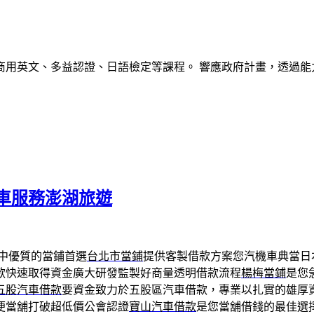
商用英文、多益認證、日語檢定等課程。 響應政府計畫，透過能
車服務澎湖旅遊
中優質的當鋪首選
台北市當鋪
提供客製借款方案您汽機車典當日
款快速取得資金廣大研發監製好商量透明借款流程
楊梅當鋪
是您
五股汽車借款
要資金致力於五股區汽車借款，專業以扎實的雄厚
便當舖打破超低價公會認證
寶山汽車借款
是您當舖借錢的最佳選