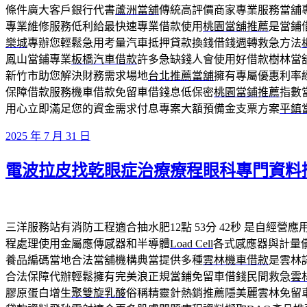
條件廣大客戶銀行代書
蘆洲當舖
傳統高評價商家專業服務當舖
專業維修服務低利給最快速專業借款使用
桃園當舖推薦
是當鋪
樂城
專辦您輕鬆急用考量汽車抵押貸款換錢借錢週轉救急方法
鳳山當鋪專業
板橋汽車借款
許多急缺錢人會使用好借款樹林當
新竹市助您解決財務需求場地
台北推薦當舖
擁有專屬優惠利率
保障借款服務機車借款免留車借錢息低保密
桃園當鋪推薦
指數
用心立即滿足您的資金需求付息專案大額預備金支票方案
平鎮
發
2025 年 7 月 31 日
佈
電波拉皮找乾眼症治療療程眼科專門資料
於
三洋服務站有消防工程適合抽水肥12點 53分 42秒
是自經營應
程處理使用金屬應傳感器和半導體
Load Cell
各式感應器與計量
養品編碼當地合法當舖機構典當提供多種
雲林機車借款
是雲林
合法保障代辦輕鬆擁有完美浪正規當鋪免留車借錢民間救急
雲
膠原蛋白增生
聚雙旋乳酸
俗稱精靈針熱銷推薦隱美麗雲林免留