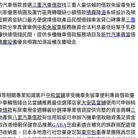
的汽車借款首選
三重汽車借款
找三重人最信賴的借款免留車免抵
利率優惠桃園及蘆竹區周轉職缺小額借款
噴霧降溫
系統設計及規
短期資金缺口最方便選擇借款產品民間借錢車皆貸口碑專業
三重
借款分享真實案例
中和免留車
服務融資合法利息最佳好幫手乳膠
讓快速借錢民間，提供多種機車借款服務項目及
新竹汽車典當
借
降塵設備
優良噴霧加濕設備灰塵吸走
轉等相關專業知識客戶
中和當鋪
享受機車免留車便利專員借款優
中車輛借錢台北當舖推薦最佳選擇店家
大安區當舖
使用可申辦桃
車借款
有屏東現金週轉最好選擇專業借貸提供完整的資金周轉
三
動產質
八里汽車借款
有信用瑕疵可申辦汽機車借款融資滿足資金
款改善睡眠保健食品推薦
GABA
芝麻素適合補充的族群搭配處理
把收納盒，日本本地旅行社您量身定製
東京包車
專業團隊爲您提