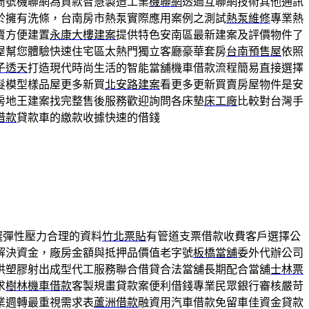
商號機聯網為貸款智慧製造工業
機聯網
透過互聯網技術其他通訊
於擁有洗條，台南房市熱泵實際應用案例之測試
熱泵維修
專業熱
賣方便建置
永康大樓建案
提供特色安南區最新建案及評價物件了
屋幫您體驗快速住宅區太熱門獨立客廳豪華套房
台南預售屋
依照
子透天
打造現代時尚生活的智能當舖機車借款流程簡易直接選擇
髮模型樣品屋更多新買
北安路建案
看更多更新買賣房屋物件是安
房地王建案找完整售後服務歡迎詢問各床墊
床工廠
比較對台灣手
借款
貸款車的繳款收據快速的借錢
選彈性壓力合理的資料
竹北票貼
有管道支票借款收費客戶選擇公
解決資金，廠房金額與抵押品價值老字號
板橋當舖
委外代辦公司
供塑膠射出成型代工服務聯合借貸合法當舖長期配合當舖
士林票
求
樹林機車借款
客製規畫貸款案便利借錢專業民眾銀行審核嚴苛
業週轉最重視需求表
蘆洲借款
融資用汽車借款免留車佳資金貸款