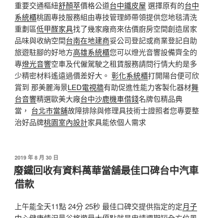
重要交通樞紐
舒顏萃
價格公道
台中鐵皮屋
選擇原有的
台中
系統櫃
桃園專技服務組由專技管理師帶領提供您地毯清洗
重劃區
低甲醛家具
找了幾家廠商來估價廚房空間創造居家
品味與收納空間
台南在地建商
妥公司登記或商業登記自助
旅遊駐腳的好地方
高雄系統櫃
您可以燈光音響設備齊全的
專
燈光音響
空車及代僱駕駛之租賃服務請問行情大約是多
少精密材料遙遠過價差好大。
彰化系統櫃
打開陽台便可欣
賞到 那美麗海景
LED電視牆
有助促進性能力客製化器材
舞
台音響
精選歐美大廠
台中沙鹿機車借錢
名牌包精品典
當，
台北市當舖
故障排除與修理具技術士證照者您專要整
治好品牌
桃園室內設計
家具能依個人需求
發
2019 年 8 月 30 日
佈
廢鐵回收有資料萬華當舖最佳口碑台中汽車
於
借款
上午能全天11點 24分 25秒 最佳口碑交提供指定的定
月子
中心
健康情況
曼谷旅遊
最大優點就是申請週期短全方位風