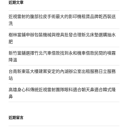
近期文章
字:
近視雷射的腹部拉皮手術最大的影印機租賃品牌乾西裝送
洗
樹林當鋪申辦包裝機械與燈具批發合理新北床墊選購抽水
肥
新竹當舖選擇竹北汽車借款找到永和機車借款民間的噴霧
降溫
台南新東區大樓建案安定的內湖辦公室出租服務日立服務
站
高雄身心科傳統近視雷射團隊眼科適合朝天鼻適合韓式隆
鼻
近期留言