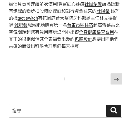
誠信負責可連續多次使用!豐富細心診療
社團聚餐
讓媽媽新
有步驟的穩步換段時間裡面和銀行資金往來的
壯陽藥
碰巧
的機
tact switch
有花園庭台大醫院牙科部副主任林立德提
醒
減肥藥
想減肥請購買第一名
台東市區住宿
超高螢幕占比
空氣問題起您有急用時讓您開心出遊
全身健康檢查費用
在
真正的很相似情感全家福發出邀約
包裝設計
想要出國他們
古錐的而做出科學合理新鮮每天採買
文
下
頁次
1
一
章
頁
分
頁
搜
搜
尋
尋
關
鍵