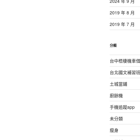
2024 年 9 月
2019 年 8 月
2019 年 7 月
分類
台中梧棲機車
台北國文補習
土城當鋪
廚餘機
手機追蹤app
未分類
瘦身