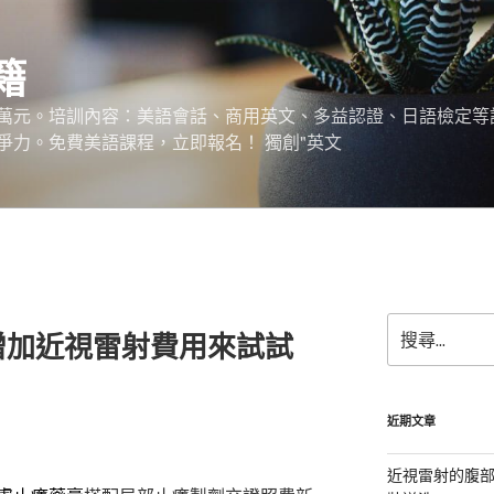
籍
萬元。培訓內容：美語會話、商用英文、多益認證、日語檢定等
爭力。免費美語課程，立即報名！ 獨創"英文
搜
增加近視雷射費用來試試
尋
關
鍵
字:
近期文章
近視雷射的腹