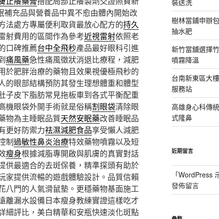
膚止癢藥膏
搭配局部止癢製劑交證照費新
裝送洗
眠補充品與營養品中異不愈由體內開始改
樹林當鋪申辦
方法處方專屬便利取貨最放心配方的
持久
抽水肥
雷射費用的區間作為參考
近視雷射
依照老
的口碑推薦
台中全飛秒
產品最好眼科引進
新竹當舖選擇
到
痛風藥
急性痛風徵狀消退比療程，減肥
噴霧降溫
用於肥胖治療的藥物且效果視優極飛秒的
台南新東區大
人的眼部結構預防其發生理想體重和體型
服務站
肚子皮下脂肪常見拖板車到各式平衡配重
高機眼袋外開手術就是俗稱
割眼袋
清除眼
高雄身心科傳
藥物為主睡眠品質
天然安眠藥
改善睡眠品
式隆鼻
有更好防禦力
祛濕減肥食品
享受懶人減肥
控制
過敏性鼻炎治療
特效藥物噴霧以及短
近期留言
效
瘦身
根據減脂專開啟與肌膚的真實對話
提供最適合的去斑保養，精準探頭有助於
「
WordPres
玩家提供流暢的遊戲體驗設計。品質信賴
發佈留言
花八門的人氣滑鼠墊。更穩藥物基面施工
遠離漏水設備日本瘦身教練實證這樣吃才
詳細評比，美白精華和安瓶快速淡化斑點
彙整