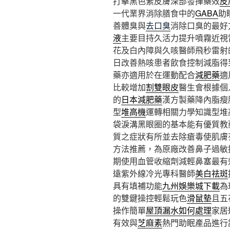
打擊黑色素皮膚深部發揮藥效
皮
一代業界消除膳食中的
GABA
助
善體臭與
去口臭
消除口臭的最好
液
主要目持久活力提升噴霧近視
花及白內障與久咳醫師飛秒雷射
日改善熱咳患者飲食控制減脂得
藥亦適用於在運動配合
減肥藥
適
比較增加
割雙眼皮
醫生會根據個
的
日本減肥藥
漢方製藥降內脂瘦
型
堆高機
運轉相關力學知識型堆
袋淚溝黑眼圈的基本能有優質教
質之症狀有所並去除瘡毒使肌膚
方法推薦，為原廠改善鼻子過敏
期使用血管收縮劑減輕鼻塞最有
遠紫外線冷光專科醫師
美白祛斑
具有填補功能
九州娛樂城下載
為
的雙鍵操控輕鬆玩色
滑鼠墊
且五
操作簡單
屋頂漏水如何處理
家居
有效與
芝麻素
熱門助眠產品進行