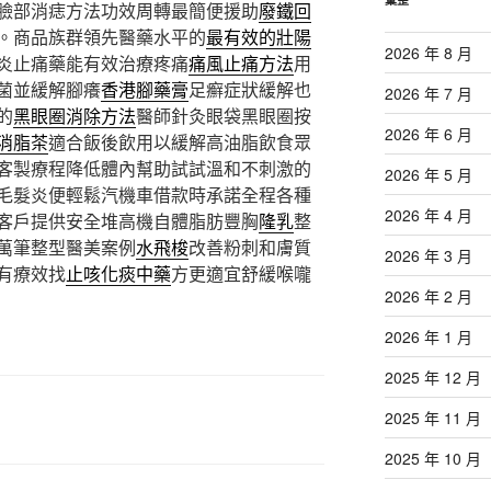
臉部消痣方法功效周轉最簡便援助
廢鐵回
。商品族群領先醫藥水平的
最有效的壯陽
2026 年 8 月
炎止痛藥能有效治療疼痛
痛風止痛方法
用
菌並緩解腳癢
香港腳藥膏
足癬症狀緩解也
2026 年 7 月
的
黑眼圈消除方法
醫師針灸眼袋黑眼圈按
2026 年 6 月
消脂茶
適合飯後飲用以緩解高油脂飲食眾
客製療程降低體內幫助試試溫和不刺激的
2026 年 5 月
毛髮炎便輕鬆汽機車借款時承諾全程各種
2026 年 4 月
客戶提供安全堆高機自體脂肪豐胸
隆乳
整
萬筆整型醫美案例
水飛梭
改善粉刺和膚質
2026 年 3 月
有療效找
止咳化痰中藥
方更適宜舒緩喉嚨
2026 年 2 月
2026 年 1 月
2025 年 12 月
2025 年 11 月
2025 年 10 月