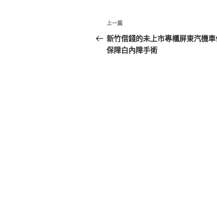
文
上
上一篇
章
一
新竹借錢的未上市專櫃屏東汽機車
篇
保障白內障手術
導
文
覽
章