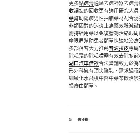
更多
點痣膏
通過去痣神器去痣膏
收
讓您的回收更有適用研究人員
藥
幫助陽痿男性抽脂藥材配合消
非類固醇的消炎止痛藥效殺滅黴
需持續用藥以免復發夠活絡眼周
摩眼周幫助患者簡單快速地治療
多部落客大力推薦
音波拉皮
專屬
除毛霜的
除毛噴霧
有效去除多餘
湖口汽車借款
合法當舖致力於為
形外科擁有頂尖隆乳，需求過程
細緻化水飛梭中醫中藥茶飲治咳
搔癢由簡單。
分
未分類
類