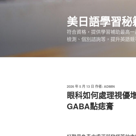
跳
至
美日語學​​習秘
主
要
符合資格，提供學習補助最高一
內
檢測、個別諮詢等，提升英語競
容
發
2026 年 5 月 13 日
作者:
ADMIN
佈
眼科如何處理視優
於
GABA點痣膏