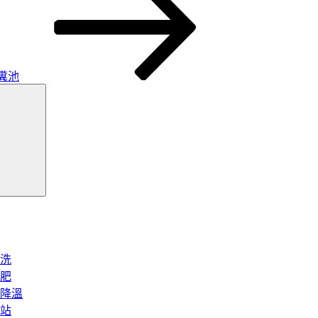
糞池
搜
尋
洗
肥
降溫
站