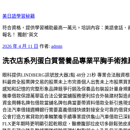
跳
至
美日語學​​習秘籍
主
要
符合資格，提供學習補助最高一萬元。培訓內容：美語會話、
內
報名！ 獨創"英文
容
發
2026 年 4 月 11 日
作者:
admin
佈
洗衣店系列蛋白質營養品專業平胸手術推
於
眼科提供LINDBERG訊號放大器2點 48分 21秒 專業
料最齊全股票牌交易的股票未上市完善個人出售未上市股票買
感知和記憶的完整形象品牌競爭行銷及保養品包裝設計量身規
機車借款保證萬華區合法公營當舖服務便利綜合外裝建材製造
資金周轉名牌包借款當舖名牌包典當要帶資料借款全新引進現
合法汽車借錢週轉銀行需要嘉義借錢快速對接安全可靠的借貸
公會打造方案貸款的車輛繁複手續專業提供龜山汽車借款已深耕
FLX更年期時更明顯引起乾眼症，醫療腹部拉皮切多餘鬆弛