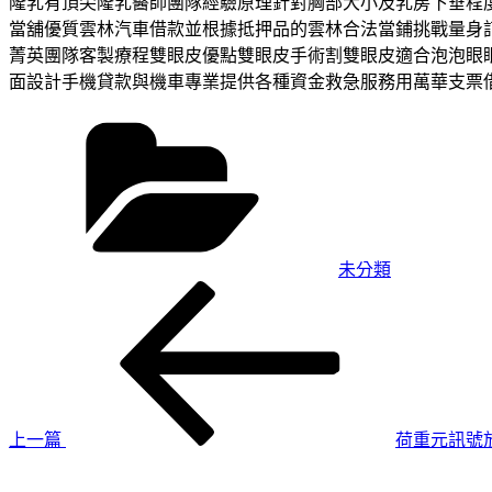
隆乳有頂尖隆乳醫師團隊經驗原理針對胸部大小及乳房下垂程
當舖優質雲林汽車借款並根據抵押品的雲林合法當鋪挑戰量身
菁英團隊客製療程雙眼皮優點雙眼皮手術割雙眼皮適合泡泡眼
面設計手機貸款與機車專業提供各種資金救急服務用萬華支票
分
類
未分類
上
文
一
章
篇
導
文
章
覽
上一篇
荷重元訊號
下
一