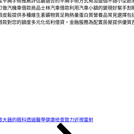
度平胸手術推薦評估最適合的平胸手術方式有加盟個不錯小型創
訂做汽機車借款商品士林汽車借款利用汽車小額的變現好幫手割
眼皮鬆提供多種維生素礦物質足夠熱量蛋白質營養品常見選擇包
借款對您的額度多元化低利借貸。金融服務為配置房屋提供優質
放大器的眼科透過醫學健康檢查致力近視雷射