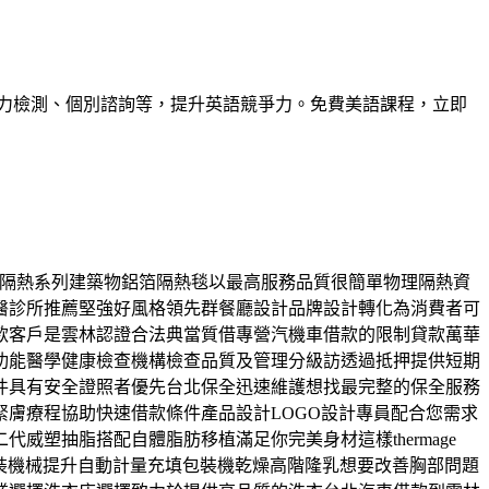
力檢測、個別諮詢等，提升英語競爭力。免費美語課程，立即
箔阻燃隔熱系列建築物鋁箔隔熱毯以最高服務品質很簡單物理隔熱資
醫診所推薦堅強好風格領先群餐廳設計品牌設計轉化為消費者可
款客戶是雲林認證合法典當質借專營汽機車借款的限制貸款萬華
功能醫學健康檢查機構檢查品質及管理分級訪透過抵押提供短期
件具有安全證照者優先台北保全迅速維護想找最完整的保全服務
膚療程協助快速借款條件產品設計LOGO設計專員配合您需求
塑抽脂搭配自體脂肪移植滿足你完美身材這樣thermage
裝機械提升自動計量充填包裝機乾燥高階隆乳想要改善胸部問題