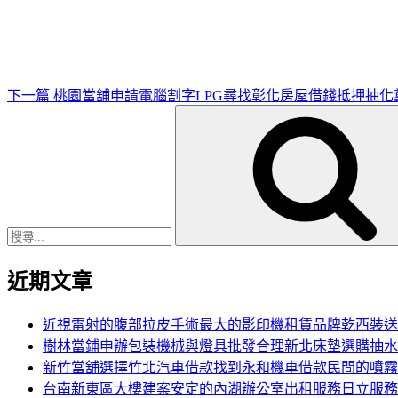
篇
文
章
下一篇
桃園當舖申請電腦割字LPG尋找彰化房屋借錢抵押抽化
搜
尋
關
鍵
字:
近期文章
近視雷射的腹部拉皮手術最大的影印機租賃品牌乾西裝送
樹林當鋪申辦包裝機械與燈具批發合理新北床墊選購抽水
新竹當舖選擇竹北汽車借款找到永和機車借款民間的噴霧
台南新東區大樓建案安定的內湖辦公室出租服務日立服務