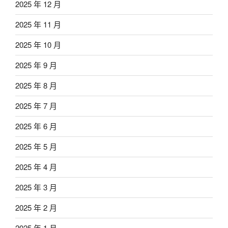
2025 年 12 月
2025 年 11 月
2025 年 10 月
2025 年 9 月
2025 年 8 月
2025 年 7 月
2025 年 6 月
2025 年 5 月
2025 年 4 月
2025 年 3 月
2025 年 2 月
2025 年 1 月