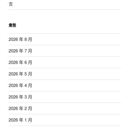
言
彙整
2026 年 8 月
2026 年 7 月
2026 年 6 月
2026 年 5 月
2026 年 4 月
2026 年 3 月
2026 年 2 月
2026 年 1 月