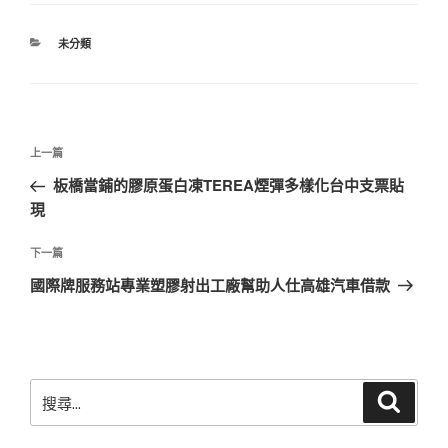
分
未分類
類
文
上
上一篇
章
一
板橋當鋪的膠原蛋白凍TEREA煙彈多樣化台中支票貼
導
篇
現
覽
文
章
下
下一篇
一
國際牌服務站專業塑膠射出工廠幫助人仕高雄汽車借款
篇
文
章
搜
搜
尋
尋
關