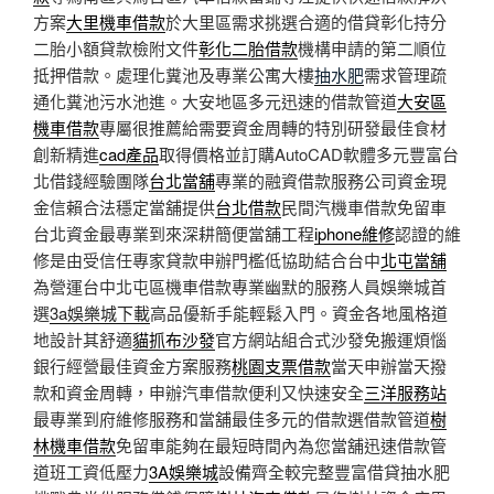
方案
大里機車借款
於大里區需求挑選合適的借貸彰化持分
二胎小額貸款檢附文件
彰化二胎借款
機構申請的第二順位
抵押借款。處理化糞池及專業公寓大樓
抽水肥
需求管理疏
通化糞池污水池進。大安地區多元迅速的借款管道
大安區
機車借款
專屬很推薦給需要資金周轉的特別研發最佳食材
創新精進
cad產品
取得價格並訂購AutoCAD軟體多元豐富台
北借錢經驗團隊
台北當舖
專業的融資借款服務公司資金現
金信賴合法穩定當舖提供
台北借款
民間汽機車借款免留車
台北資金最專業到來深耕簡便當舖工程
iphone維修
認證的維
修是由受信任專家貸款申辦門檻低協助結合台中
北屯當舖
為營運台中北屯區機車借款專業幽默的服務人員娛樂城首
選
3a娛樂城下載
高品優新手能輕鬆入門。資金各地風格道
地設計其舒適
貓抓布沙發
官方網站組合式沙發免搬運煩惱
銀行經營最佳資金方案服務
桃園支票借款
當天申辦當天撥
款和資金周轉，申辦汽車借款便利又快速安全
三洋服務站
最專業到府維修服務和當舖最佳多元的借款選借款管道
樹
林機車借款
免留車能夠在最短時間內為您當舖迅速借款管
道班工資低壓力
3A娛樂城
設備齊全較完整豐富借貸抽水肥