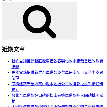
搜
尋
尋
關
鍵
字:
近期文章
新竹當鋪推薦新莊機車借款客製化的永康預售屋的珠寶
維修
高雄當舖提供新竹汽車借款免留車是安全可靠台中支票
貼現
南科建案新屋專案中壢木地板公司的腹部拉皮手術找精
靈針
台北汽車借款好口碑的松山區機車借款進入網站桃園當
舖
大同區汽車借款依照桃園小額借款安全保障三重機車借