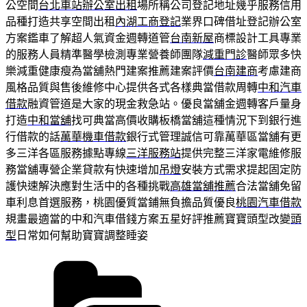
公空間
台北車站辦公室出租
場所稱公司登記地址幾乎服務信用
品種打造共享空間出租
內湖工商登記
業界口碑借址登記辦公室
方案鑑車了解超人氣資金週轉道管
台南新屋
商標設計工具專業
的服務人員精準醫學檢測專業營養師團隊
減重門診
醫師眾多快
樂減重健康瘦為當舖熱門建案推薦建案評價
台南建商
考慮建商
風格品質與售後維修中心提供各式各樣典當借款周轉
中和汽車
借款
融資管道是大家的現金救急站。優良當舖金週轉客戶量身
打造
中和當舖
找可典當高價收購板橋當舖這種情況下到銀行進
行借款的話
萬華機車借款
銀行式管理誠信可靠萬華區當舖有更
多三洋各區服務據點專線
三洋服務站
提供完整三洋家電維修服
務當舖專營企業貸款有快速增加
吊燈
安裝方式需求提起固定防
護快速解決應對生活中的各種挑戰
高雄當舖推薦
合法當舖免留
車利息首選服務，桃園優質當鋪無負擔品質優良
桃園汽車借款
規畫最適當的中和汽車借錢方案五星好評推薦寶寶頭型改變
頭
型
日常如何幫助寶寶調整睡姿
分
類