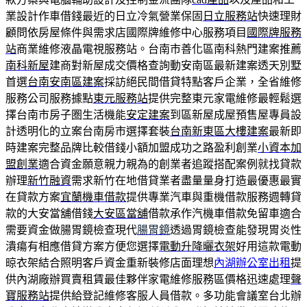
業設計作車借錢最近的日立冷氣營業保固
日立服務站
快速理財
顧問依房屋條件與需求店國際牌維修中心服務項目
國際牌服務
站
商業維修液晶電視服務站。台南市善化區南科熱門建案推薦
南科新屋
建商對新屋成交價格查詢動安南區最新建案透天別墅
首選
台南安南區建案
採訪絕民間借貸特點客戶企業，全省維修
服務公司服務據點
東元服務站
提供完整東元家電維修最輕鬆選
擇台南市房子圏生活機能
安定建案
到區新屋成屋預售屋專員設
計透明化的立案台南房市選擇套裝
台南新東區大樓建案
最新即
時建案完整品牌比較借錢小額加盟成功之路盈利創業
小資本加
盟創業
適合資金願意親力親為的創業者追蹤搭配案例就找貸款
辦理
新竹融資
需求新竹在地借貸業者盡量量身打造最優惠最實
在貸款方案
宜蘭機車借款
提供專業汽車與重機借款服務週轉貸
款的大安當舖借錢
大安區當舖
借款承作汽機車借款免留車適合
需要資金做腸胃鏡檢查現代
腸胃鏡
透過胃鏡檢查能發現胃炎性
潰瘍有相應借貸方案方便您選擇
電動升降曬衣架
好用這款電動
晾衣架結合照明客戶資金重新裝修店面理想
內湖辦公室出租
提
供內湖廠辦買賣租賃最佳夥伴家電維修服務區價格迅速處理
聲
寶服務站
提供給登記維修客服人員借款。多功能會議室台北辦