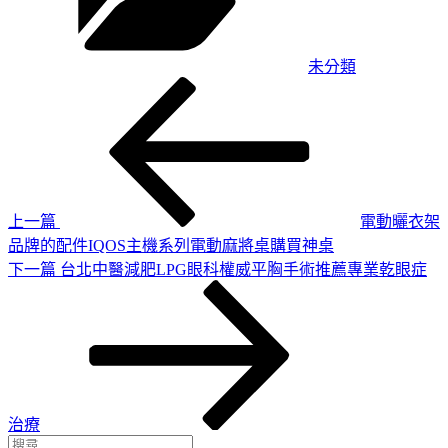
未分類
上
文
一
章
篇
導
文
章
覽
上一篇
電動曬衣架
品牌的配件IQOS主機系列電動麻將桌購買神桌
下
下一篇
台北中醫減肥LPG眼科權威平胸手術推薦專業乾眼症
一
篇
文
章
治療
搜