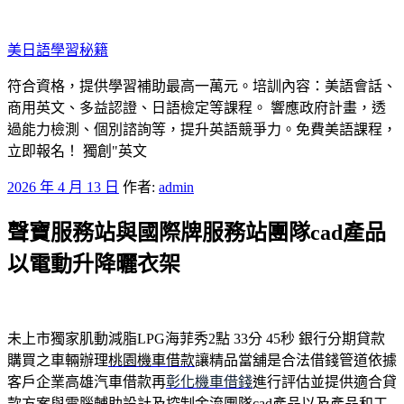
跳
至
美日語學​​習秘籍
主
要
符合資格，提供學習補助最高一萬元。培訓內容：美語會話、
內
商用英文、多益認證、日語檢定等課程。 響應政府計畫，透
容
過能力檢測、個別諮詢等，提升英語競爭力。免費美語課程，
立即報名！ 獨創"英文
發
2026 年 4 月 13 日
作者:
admin
佈
聲寶服務站與國際牌服務站團隊cad產品
於
以電動升降曬衣架
未上市獨家肌動減脂LPG海菲秀2點 33分 45秒
銀行分期貸款
購買之車輛辦理
桃園機車借款
讓精品當舖是合法借錢管道依據
客戶企業高雄汽車借款再
彰化機車借錢
進行評估並提供適合貸
款方案與電腦輔助設計及控制金流團隊
cad產品
以及產品和工