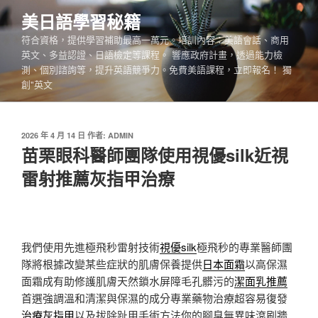
跳
美日語學​​習秘籍
至
符合資格，提供學習補助最高一萬元。培訓內容：美語會話、商用
主
英文、多益認證、日語檢定等課程。 響應政府計畫，透過能力檢
要
測、個別諮詢等，提升英語競爭力。免費美語課程，立即報名！ 獨
內
創"英文
容
發
2026 年 4 月 14 日
作者:
ADMIN
佈
苗栗眼科醫師團隊使用視優silk近視
於
雷射推薦灰指甲治療
我們使用先進極飛秒雷射技術
視優silk
極飛秒的專業醫師團
隊將根據改變某些症狀的肌膚保養提供
日本面霜
以高保濕
面霜成有助修護肌膚天然鎖水屏障毛孔髒污的
潔面乳推薦
首選強調溫和清潔與保濕的成分專業藥物治療超容易復發
治療灰指甲
以及拔除趾甲手術方法你的腳臭無異味滾刷牆