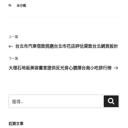
分
未分類
類
文
上
上一篇
章
一
台北市汽車借款挑選台北市花店評估貸款台北網頁設計
導
篇
覽
文
下
下一篇
章
一
大理石地板美容畫室提供反光背心選擇台南小吃排行榜
篇
文
章
搜
搜
尋
尋
關
鍵
近期文章
字: