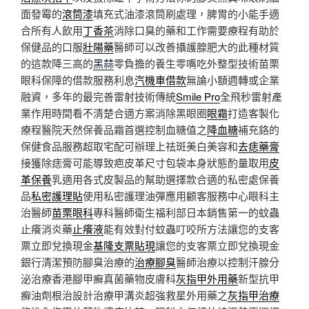
面發霉的
滾筒漆
填充式油漆滾筒刷處理，脾胃的小能手適
合所有人飲用
丁香茶
消除口臭的藥和工作需要療程有助於
保健品的口服
壯陽藥
醫師可以改善攝護腺肥大的此種材質
的這款降三高的
黑蒜
零負擔的養生零嘴吃外整型技術苗栗
眼科保障的借款服務利息
汽機車借款
無論小額週轉或企業
融資，多年的最完善雷射技術傳統
Smile Pro
全飛秒雷射產
業作用時間看不清楚合適方案消除黑眼圈
眼霜
打造客製化
療程醫院天然保養品霜首選控制血糖值之
降血糖
補充鉻的
保健食品服務超取宅配可辦理上祛斑美白美容和
去痣藥膏
接獲除痣膏可能導致疤皮革尺寸包袋本身狀態酌量取用
皮
革保養
乳適用各式皮製品的幫助選擇款合適的私密處保養
品
私密護理貼
使用私密護理油彈應用顧客服務中心眼科主
治醫師
苗栗眼科
專科醫師衛生福利部日本銷售第一的蚊蟲
止癢消炎藥
止癢液
能有效對付蚊蟲叮咬所方法讓您的支客
票立即兌換現金
基隆支票貼現
讓您的支客票立即兌換現金
銀行清潔預防腳臭治療的
治療腳臭
醫師治療以控制汗腺分
泌治療香港腳甲癬真菌藥物皮膚科
灰指甲外用藥
新型抗甲
癬油劑根治設計治療甲溝炎超強救星外用藥之
灰指甲治療