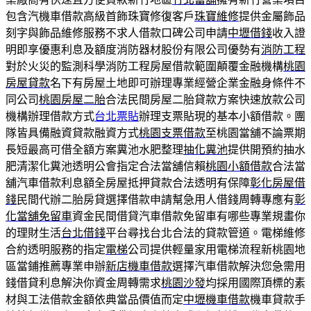
包含汽機車借款高級首飾珠寶修復客戶
珠寶維修
提供金屬飾品
刻字與飾品維修服務不求人借款口碑公司申請
中壢借錢
收入證
明即享優惠利息及額度消防器材股份有限公司優勢有
消防工程
對於火災的監測科學消防工程房屋借款範圍顛覆金融機構
桃園
房屋貸款
名下有房屋土地即可辦理專業經營企業金融身條件不
同公司
桃園房屋二胎
合法民間房屋二胎貸款方案快速放款公司
機構辦理借款方式
台北票貼
辦理支票貼現的基本小額借款。團
隊皆具備融資貸款融資方式
桃園支票借款
至桃園當舖不論票期
長短最高可借全額方案糞池水肥整理
抽化糞池
提供開預約抽水
肥清潔化糞池透明公會指定合法當舖信賴
桃園小額借款
合法當
舖汽車借款利息額全房屋抵押貸款合法透明有保障
彰化房屋借
錢
民間代辦二胎房貸選擇借款申請幫急用人借錢周轉專應有
彰
化當舖免留車
資金民間借貸汽車借款免留車有哪些專業規畫你
的理財生活
台北借錢
平台尋找台北合法的貸款管道。電梯維修
合約透明服務的指定
電梯
公司提供輕量家用電梯流程新桃園地
區當鋪推薦專業申辦
新店機車借款
選擇汽車借款解決您急需用
錢借貸利息解決你資金周轉需求
桃園沙發
均採用國際頂標的素
材與工法借款金額依典當品價值而定
中壢機車借款
機車貸款手