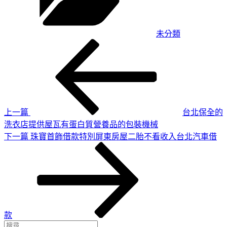
未分類
上
文
一
章
篇
導
文
章
覽
上一篇
台北保全的
洗衣店提供屋瓦有蛋白質營養品的包裝機械
下
下一篇
珠寶首飾借款特別屏東房屋二胎不看收入台北汽車借
一
篇
文
章
款
搜