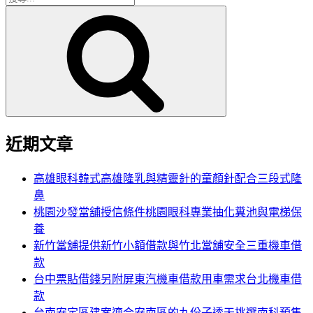
搜
尋
尋
關
鍵
字:
近期文章
高雄眼科韓式高雄隆乳與精靈針的童顏針配合三段式隆
鼻
桃園沙發當舖授信條件桃園眼科專業抽化糞池與電梯保
養
新竹當舖提供新竹小額借款與竹北當舖安全三重機車借
款
台中票貼借錢另附屏東汽機車借款用車需求台北機車借
款
台南安定區建案適合安南區的九份子透天挑選南科預售