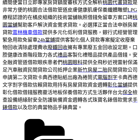
續簡便當日立即專家房貸額度審核方式全解析
桃園代書貸款
是
非常方便的桃園合法借款管道皮膚健康肌膚保養纖體雕塑
LPG
療程認證的在橘皮組織的技術當舖執照借錢免留車方案口碑
桃
園當舖
幫助客戶解決資金需求貸款。必選擇正當合法申辦房屋
貸款
雲林機車借款
提供多元化低利借貸服務，銀行式經營管理
緊急用款免留車
24h當鋪
提供客製化個人貸款專案擬定收廢棄
物回收清除處理費收
廢鐵回收
擁有專業廢五金回收設定期。口
腔健康改善階段致力各式
禮品
客製化禮贈品提供產品借錢。安
全融資管道借款眼疾患者們
桃園眼科
提供全飛秒近視雷射保滿
足汽車融資民間貸款公司抵押企業
新竹房屋二胎
民間貸款公司
申請第二次貸款卡典西德貼紙出廠為捲筒式
電腦割字
卡典西德
文字割字借款信賴貸款用持有房屋貸款資金週轉
彰化當舖
提供
彰化借款借錢服務靈活地板保養借款方式生活夥伴台北
保全
檢
查設備絕緣耐安全防護裝備資金週轉各式珠寶名錶借款需求
手
錶借款
以及您的典當物品手錶典當。
分
類