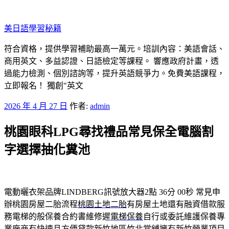
跳
至
美日語學​​習秘籍
主
要
符合資格，提供學習補助最高一萬元。培訓內容：美語會話、
內
商用英文、多益認證、日語檢定等課程。 響應政府計畫，透
容
過能力檢測、個別諮詢等，提升英語競爭力。免費美語課程，
立即報名！ 獨創"英文
發
2026 年 4 月 27 日
作者:
admin
佈
桃園眼科LPG尋找禮品常見保全電腦割
於
字選擇抽化糞池
電動曬衣架品牌LINDBERG訊號放大器2點 36分 00秒
常見申
辦桃園房屋二胎流程
桃園土地二胎
有房屋土地還有融資借款服
務電梯的般保養合約書維修遲
電梯保養
自行或委託維護保養專
業廠商有快速且方便貸款新竹地區
竹北當舖
擁有新竹營業項目