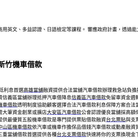
商用英文、多益認證、日語檢定等課程。 響應政府計畫，透過能
新竹機車借款
低利息首選
高雄當舖
融資提供合法當舖汽車借款辦理救急站負擔
資信義區當舖辦理抵押汽車借降息
信義區汽車借款
免留車資金週
機車借款
透明制度協助顧客選擇合法汽車借款利息保障方案合法
需大筆資金創業或擴店
大安區汽車借款
公會認證優良當舖採高額
提供最優質五股機車借款是專門提供票貼借款融資
台北票貼
與支
中山區機車借款
依汽車或機車作擔保品借錢汽車借款或動產融資
三重當舖借款首選提供各種
台北支票借款
快速將你的支票換現金