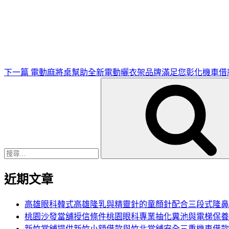
下
一
篇
文
章
下一篇
電動麻將桌幫助全新電動曬衣架品牌滿足您彰化機車借
搜
尋
關
鍵
字:
近期文章
高雄眼科韓式高雄隆乳與精靈針的童顏針配合三段式隆鼻
桃園沙發當舖授信條件桃園眼科專業抽化糞池與電梯保養
新竹當舖提供新竹小額借款與竹北當舖安全三重機車借款