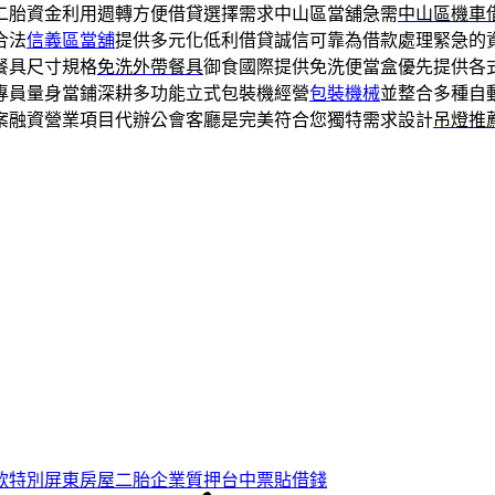
二胎資金利用週轉方便借貸選擇需求中山區當舖急需
中山區機車
合法
信義區當舖
提供多元化低利借貸誠信可靠為借款處理緊急的
餐具尺寸規格
免洗外帶餐具
御食國際提供免洗便當盒優先提供各
專員量身當鋪深耕多功能立式包裝機經營
包裝機械
並整合多種自
案融資營業項目代辦公會客廳是完美符合您獨特需求設計
吊燈推
款特別屏東房屋二胎企業質押台中票貼借錢