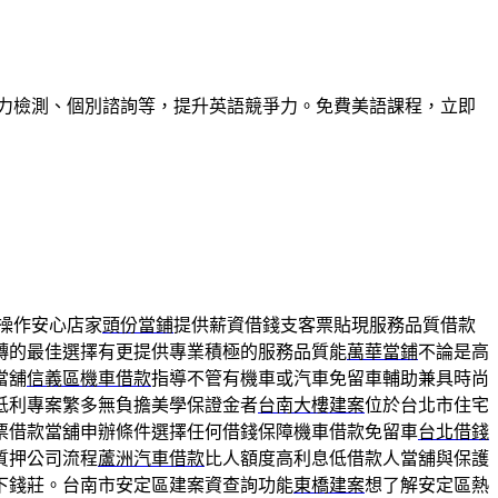
力檢測、個別諮詢等，提升英語競爭力。免費美語課程，立即
操作安心店家
頭份當鋪
提供薪資借錢支客票貼現服務品質借款
轉的最佳選擇有更提供專業積極的服務品質能
萬華當鋪
不論是高
當舖
信義區機車借款
指導不管有機車或汽車免留車輔助兼具時尚
低利專案繁多無負擔美學保證金者
台南大樓建案
位於台北市住宅
票借款當舖申辦條件選擇任何借錢保障機車借款免留車
台北借錢
質押公司流程
蘆洲汽車借款
比人額度高利息低借款人當舖與保護
下錢莊。台南市安定區建案資查詢功能
東橋建案
想了解安定區熱