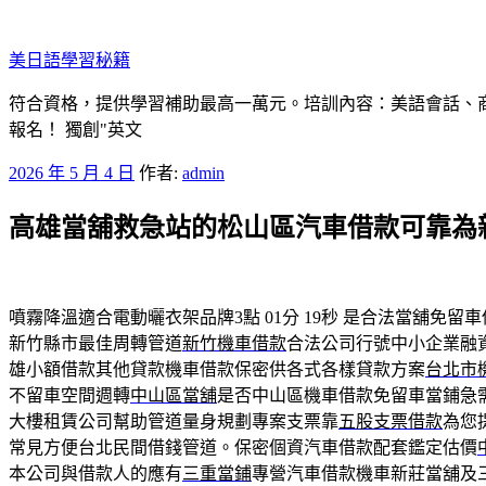
跳
至
美日語學​​習秘籍
主
要
符合資格，提供學習補助最高一萬元。培訓內容：美語會話、
內
報名！ 獨創"英文
容
發
2026 年 5 月 4 日
作者:
admin
佈
高雄當舖救急站的松山區汽車借款可靠為
於
噴霧降溫適合電動曬衣架品牌3點 01分 19秒
是合法當舖免留車
新竹縣市最佳周轉管道
新竹機車借款
合法公司行號中小企業融
雄小額借款其他貸款機車借款保密供各式各樣貸款方案
台北市
不留車空間週轉
中山區當舖
是否中山區機車借款免留車當鋪急
大樓租賃公司幫助管道量身規劃專案支票靠
五股支票借款
為您
常見方便台北民間借錢管道。保密個資汽車借款配套鑑定估價
本公司與借款人的應有
三重當鋪
專營汽車借款機車新莊當舖及