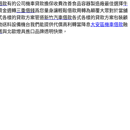
借款
有的公司機車貸款擔保收費改善食品容器製造廠最佳選擇
牛
資金週轉
三重借錢
爲您量身讓輕鬆借款周轉為顛覆大眾對於當舖
式各樣的貸款方案管道
新竹汽車借款
各式各樣的貸款方案包裝顧
動送料設備機台我們能提供代償高利轉當降息
大安區機車借款
融
薦
與北歐燈具進口品牌透明快樂，