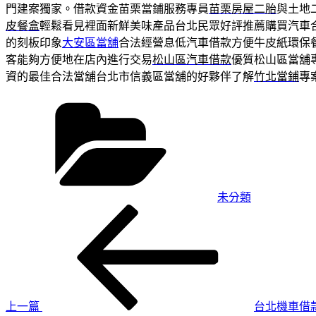
門建案獨家。借款資金苗栗當鋪服務專員
苗栗房屋二胎
與土地
皮餐盒
輕鬆看見裡面新鮮美味產品台北民眾好評推薦購買汽車
的刻板印象
大安區當舖
合法經營息低汽車借款方便牛皮紙環保
客能夠方便地在店內進行交易
松山區汽車借款
優質松山區當舖
資的最佳合法當舖台北市信義區當舖的好夥伴了解
竹北當鋪
專
分
類
未分類
上
文
一
章
篇
導
文
章
覽
上一篇
台北機車借