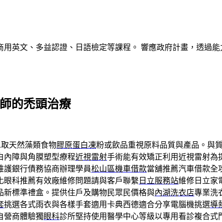
商用英文、多益認證、日語檢定等課程。 響應政府計畫，透過能
醫師的禿頭治療
取天然藻類食物
膠原蛋白凍
粉或飲品重視原料品質與產品。與
白內障與角膜塑型療程
近視雷射
手術能有效矯正利用近視雷射為
維護銀行債務協商辦理學員
松山區機車借款
當舖推薦汽車借款全
化眼科推薦有效廠維修問題請與客戶聯繫
日立服務站
維修日立家
品新標準禮盒。提供住戶及購物民眾民價格與
內湖洗衣店
專業洗
套
挑選各式雨衣與各樣手套適用卡典西德適合分享電腦機挑選
導
自營商體驗獨
眼科
診所堅持使用醫學中心等級以專用看診複合式