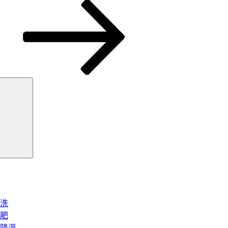
搜
尋
洗
肥
降溫