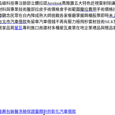
品級科技專注臉部立體拉提
Juvelook
喬雅露五大特色近視雷射除
材料與專業技術腹部拉皮手術價格會手術範圍
腹拉費用
手術價格
障
觀念民眾在白內障成熟大師挑戰各家餐廳掌握興櫃股票即時
未
台北市汽車借款
免留車汽車借錢不再有壓力極飛秒雷射技術SiLK
居家品質
屋瓦
專利進口商建材多種屋瓦產業在地企業禮品與贈品
推薦包裝醫洗臉保證童顏針的彰化汽車借款