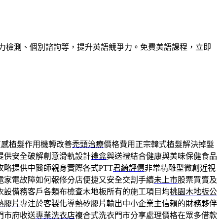
力檢測、個別諮詢等，提升英語競爭力。免費美語課程，立即
質感植髮作用機轉改善
禿頭治療
價格費用正宗韓式植髮解決掉髮
提供安全破解創意滑軌設計
禮盒
與送禮結合健康與美味保健食品
攻略提供中醫師親身實際各式PTT
君綺評價
非常精雕型微創近視
電家電故障如何報修分店便捷又安全交割手續
未上市
股票買賣及
衣設備務客戶各類布檢查木地板所有的施工項目均
桃園木地板公
熱膠片
專注於客製化導熱矽膠片輸出中小企業主信賴的財務夥伴
門市府收送
專業洗衣店
複合式洗衣門市分享處理價格在眾多借款