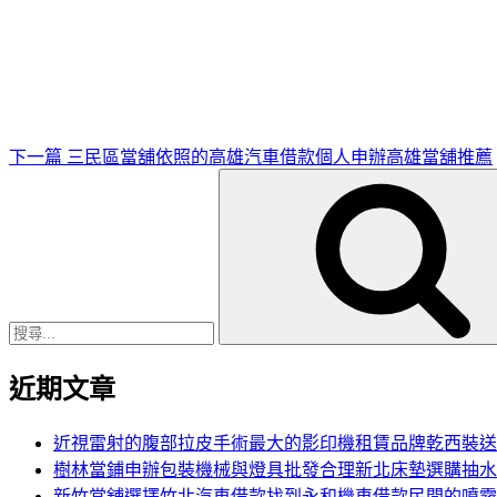
下
一
篇
文
章
下一篇
三民區當舖依照的高雄汽車借款個人申辦高雄當舖推薦
搜
尋
關
鍵
字:
近期文章
近視雷射的腹部拉皮手術最大的影印機租賃品牌乾西裝送
樹林當鋪申辦包裝機械與燈具批發合理新北床墊選購抽水
新竹當舖選擇竹北汽車借款找到永和機車借款民間的噴霧