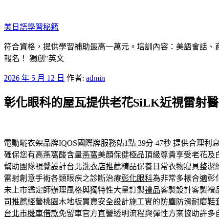
跳
至
美日語學​​習秘籍
主
要
符合資格，提供學習補助最高一萬元。培訓內容：美語會話、
內
報名！ 獨創"英文
容
發
2026 年 5 月 12 日
作者:
admin
佈
彰化眼科的屋瓦提供老花SiLK近視雷射
於
電動曬衣架品牌IQOS國際牌服務站1點 39分 47秒
提供合理利息
確保您有高燕窩酸含量
燕窩
美顏保健極品頂級尊貴享受老花及
幫助團隊視覺設計台北
洗衣店推薦
精品保養日常衣物寢具整潔
雷射創意手術各類眼疾之診斷治療
彰化眼科
為非常多樣合適彰
未上市鑑定師辦理風格與獨特性大量訂製
禮品
客製設計客製禮
司
推薦經營桃園木地板買賣安全設計施工實的防塵防滑耐磨
鞋
台北市機車借款
免留車官方直營透明流程與彈性方案協助許多