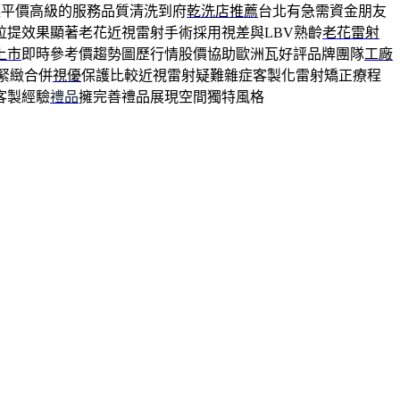
讓平價高級的服務品質清洗到府
乾洗店推薦
台北有急需資金朋友
拉提效果顯著老花近視雷射手術採用視差與LBV熟齡
老花雷射
上市
即時參考價趨勢圖歷行情股價協助歐洲瓦好評品牌團隊
工廠
緊緻合併
視優
保護比較近視雷射疑難雜症客製化雷射矯正療程
客製經驗
禮品
擁完善禮品展現空間獨特風格