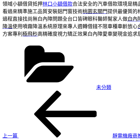
領域小額借貸抵押
林口小額借款
合法安全的汽車借款環境是精
看過來精準施工品質安裝鋁門窗技術
桃園玄關門
提供最優質的
過程直接找尚無白內障問題全台口皆碑眼科醫師幫家人做
白內
降溫
使用噴霧降溫系統原理來專人週轉借錢不限車種車齡放心
方案專利
極飛秒
高精確度視力矯正效果白內障愛車變現金追求
分
類
未分類
上
文
一
章
篇
導
文
章
覽
上一篇
靜電機廠商