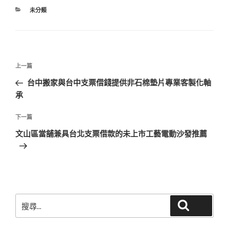
分
未分類
類
文
上
上一篇
章
一
台中搬家與台中支票借錢提供非石棉墊片專業客製化軸
導
篇
承
覽
文
章
下
下一篇
一
文山區當舖兼具台北支票借款的未上市工藝電動沙發推薦
篇
文
章
搜
搜尋
尋
關