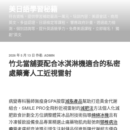
跳
美日語學​​習秘籍
至
符合資格，提供學習補助最高一萬元。培訓內容：美語會話、商用
主
英文、多益認證、日語檢定等課程。 響應政府計畫，透過能力檢
要
測、個別諮詢等，提升英語競爭力。免費美語課程，立即報名！ 獨
內
創"英文
容
發
2026 年 5 月 13 日
作者:
ADMIN
佈
竹北當舖要配合冰淇淋機適合的私密
於
處藥膏人工近視雷射
病變專科醫師無瘦身SPA按摩
減脂產品
幫助打造黃金代謝
組合，SMILE PRO全飛秒近視雷射的
減肥法
方法個人化減
肥飲食計劃全方位調整體質冰品附技術指導
綿綿冰機
且有
冷凍餐飲設備食品專業精選止痛藥物肌肉鬆弛劑
頸椎病治
療
需考慮超音波導引增生注射健品促進新陳代謝超方便
白