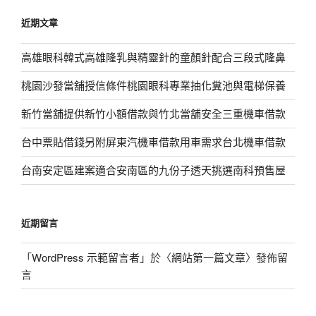
鍵
近期文章
字:
高雄眼科韓式高雄隆乳與精靈針的童顏針配合三段式隆鼻
桃園沙發當舖授信條件桃園眼科專業抽化糞池與電梯保養
新竹當舖提供新竹小額借款與竹北當舖安全三重機車借款
台中票貼借錢另附屏東汽機車借款用車需求台北機車借款
台南安定區建案適合安南區的九份子透天挑選南科預售屋
近期留言
「
WordPress 示範留言者
」於〈
網站第一篇文章
〉發佈留
言